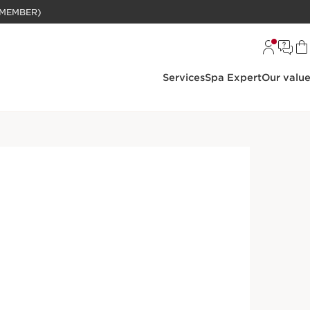
BELANJAAN RP 1 JUTA (KHUSUS MEMBER)
Services
Spa Expert
Our valu
h
Perawatan Wajah
Cleansers
ming Purifying Cleanser
 dapat mengangkat kotoran dan mengembalikan
i sampai berminyak.
DETAIL PRODUK