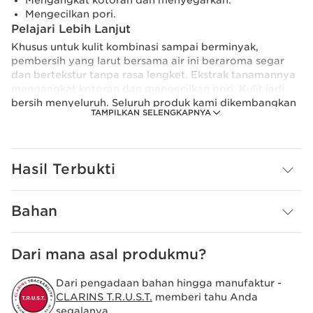
Mengangkat kotoran dan menyegarkan.
Mengecilkan pori.
Pelajari Lebih Lanjut
Khusus untuk kulit kombinasi sampai berminyak,
pembersih yang larut bersama air ini beraroma segar
dan bertekstur tanpa rasa lengket. Ekstrak tanamannya
mengangkat kotoran dan mengecilkan pori. Kulit jadi
bersih menyeluruh. Seluruh produk kami dikembangkan
TAMPILKAN SELENGKAPNYA
melalui pendekatan ramah lingkungan yang terus kami
sempurnakan. Formula baru pembersih kami terurai
dengan sendirinya* dan memiliki kandungan bahan
alami lebih banyak.
Hasil Terbukti
Mengandung minimal 91% bahan alami, termasuk yang
secara alami menghasilkan busa, produk kami terasa
Bahan
lembut dengan manfaat yang teruji. 9% kandungan
sisanya digunakan agar produk terjamin mutunya dan
dapat memberikan sensasi unik saat dipakai. Bahan
Dari mana asal produkmu?
pewangi dalam Gentle Foaming Cleanser kami juga
telah dikembangkan agar memenuhi aturan terbaru
Dari pengadaan bahan hingga manufaktur -
untuk kosmetik. *Metode pengujian OECD 301B
CLARINS T.R.U.S.T.
memberi tahu Anda
Clarins Plus
segalanya.