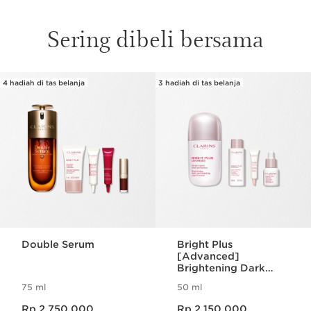
Sering dibeli bersama
4 hadiah di tas belanja
3 hadiah di tas belanja
SKIP SECTION CONTENT
Double Serum
Bright Plus
[Advanced]
Brightening Dark
Spot Targeting
75 ml
50 ml
Expert Serum
Harga sekarang Rp 2.750.000
Harga sekarang Rp 2.150.000
Rp 2.750.000
Rp 2.150.000