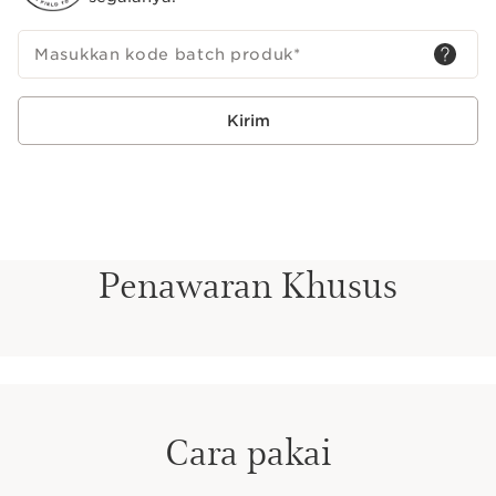
Clarins membuat pembersih dengan beragam warna
sesuai jenis kulit. Pilih yang warna hijau untuk kulit
kombinasi sampai berminyak.
Masukkan kode batch produk
*
Kirim
Penawaran Khusus
Cara pakai