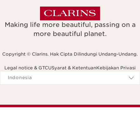
Making life more beautiful, passing on a
more beautiful planet.
Copyright © Clarins. Hak Cipta Dilindungi Undang-Undang.
Legal notice & GTCU
Syarat & Ketentuan
Kebijakan Privasi
Navigates to
Indonesia