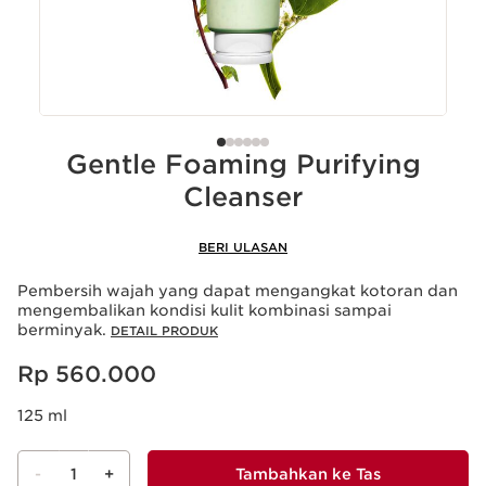
Gentle Foaming Purifying
Cleanser
BERI ULASAN
Pembersih wajah yang dapat mengangkat kotoran dan
mengembalikan kondisi kulit kombinasi sampai
berminyak.
DETAIL PRODUK
Harga sekarang Rp 560.000
Rp 560.000
125 ml
-
1
+
Tambahkan ke Tas