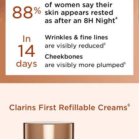
of women say their
88
%
skin appears rested
4
as after an 8H Night
In
Wrinkles & fine lines
14
5
are visibly reduced
Cheekbones
days
5
are visibly more plumped
6
Clarins First Refillable Creams