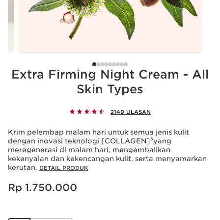
Extra Firming Night Cream - All
Skin Types
2149 ULASAN
Krim pelembap malam hari untuk semua jenis kulit
dengan inovasi teknologi [COLLAGEN]³yang
meregenerasi di malam hari, mengembalikan
kekenyalan dan kekencangan kulit, serta menyamarkan
kerutan.
DETAIL PRODUK
Harga sekarang Rp 1.750.000
Rp 1.750.000