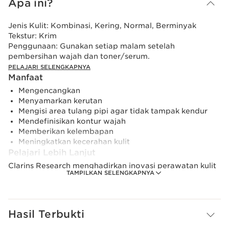
Apa ini?
Jenis Kulit:
Kombinasi, Kering, Normal, Berminyak
Tekstur:
Krim
Penggunaan:
Gunakan setiap malam setelah
pembersihan wajah dan toner/serum.
PELAJARI SELENGKAPNYA
Manfaat
Mengencangkan
Menyamarkan kerutan
Mengisi area tulang pipi agar tidak tampak kendur
Mendefinisikan kontur wajah
Memberikan kelembapan
Meningkatkan kecerahan kulit
Pelajari Lebih Lanjut
Clarins Research menghadirkan inovasi perawatan kulit
TAMPILKAN SELENGKAPNYA
wajah dengan formulasi bahan aktif yang terbukti
mampu meningkatkan cadangan kolagen untuk kulit
yang tampak lebih kencang hanya dalam 7 hari.*
Hasil Terbukti
Diformulasikan dengan teknologi eksklusif
[COLLAGEN]³, krim ini secara khusus menargetkan