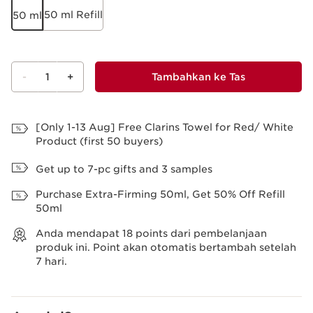
50 ml Refill
50 ml
-
1
+
Tambahkan ke Tas
Lihat Tas
[Only 1-13 Aug] Free Clarins Towel for Red/ White
Product (first 50 buyers)
Get up to 7-pc gifts and 3 samples
Purchase Extra-Firming 50ml, Get 50% Off Refill
50ml
Anda mendapat
18
points dari pembelanjaan
produk ini. Point akan otomatis bertambah setelah
7 hari.