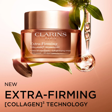
*Uji konsumen terhadap 107 wanita
Inovasi dan Pakar dalam Bidang Tumbuh-
Tumbuhan
Rangkaian Extra-Firming memiliki teknologi eksklusif
untuk membantu meningkatkan cadangan kolagen kulit
[COLLAGEN]³ TECHNOLOGY.
Cadangan kolagen kulit meningkat sebesar 53%*
*Uji ex vivo pada jaringan kulit, mengukur jumlah
kolagen berkualitas tinggi dan terstruktur dengan baik.
Clarins Plus
Tahukah Anda? Kolagen merupakan protein utama yang
berperan penting dalam menjaga kekencangan dan
keremajaan kulit. Namun, cadangan kolagen mulai
menurun sejak usia 25 tahun.Dengan lebih dari 45 tahun
keahlian dan pengalaman dalam bidang pengencangan
kulit, Riset Clarins mempersembahkan solusi eksklusif:
NEW
mengatasi tanda-tanda penurunan kolagen yang
EXTRA-FIRMING
terlihat pada kulit dan membantu mengembalikan
kekenyalan dan kekencangan kulit.
3
[COLLAGEN]
TECHNOLOGY