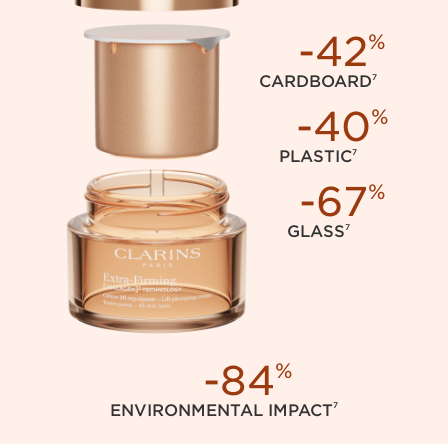
-42
%
7
CARDBOARD
-40
%
7
PLASTIC
-67
%
7
GLASS
-84
%
7
ENVIRONMENTAL IMPACT