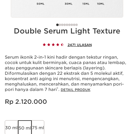
Double Serum Light Texture
2471 ULASAN
Serum ikonik 2-in-1 kini hadir dengan tekstur ringan,
cocok untuk kulit berminyak, cuaca panas atau lembap,
atau penggunaan skincare berlapis (layering).
Diformulasikan dengan 22 ekstrak dan 5 molekul aktif,
konsentrat anti aging ini menutrisi, mengencangkan,
menghaluskan, mencerahkan, dan menyamarkan pori-
pori hanya dalam 7 hari¹.
DETAIL PRODUK
Harga sekarang Rp 2.120.000
Rp 2.120.000
30 ml
75 ml
50 ml