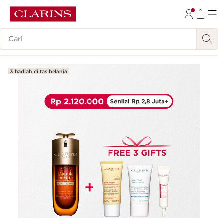
LEWATI KE KONTEN
Legenda Pencarian
GO TO FOOTER
3 hadiah di tas belanja