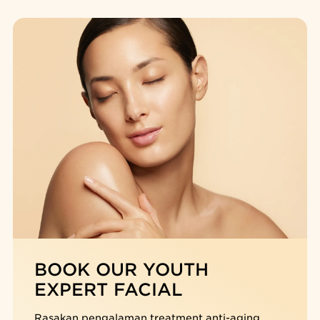
Serum, yakni 2/3 bahan larut air (hidrik) dan 1/3 bahan
larut minyak (lipidik), sehingga mudah menyerap ke
dalam kulit. Fase minyaknya didukung oleh Teknologi
Tri-Oil Ringan eksklusif dari Clarins — perpaduan tiga
minyak tanaman alami yang kuat namun cepat
menguap, meninggalkan sensasi segar dan ringan tanpa
residu berminyak.
Clarins Plus
Riset kosmetik di bidang epigenetik menunjukkan
bahwa 85% penuaan kulit disebabkan oleh gaya hidup
dan faktor lingkungan. Dari 800 plant extracts,
laboratorium Clarins membuktikan bahwa ekstrak
Organic Giant Provençal Reed, yang kaya akan polifenol
dan flavonoid dapat membantu meningkatkan daya
tahan kulit terhadap Epi-Aging yang terkait dengan
pola makan, olahraga, paparan sinar UV, polusi, dan
berbagai faktor lingkungan.
BOOK OUR YOUTH
EXPERT FACIAL
Rasakan pengalaman treatment anti-aging