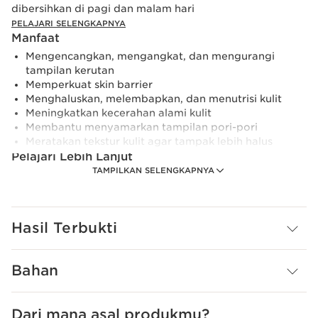
dibersihkan di pagi dan malam hari
PELAJARI SELENGKAPNYA
Manfaat
Mengencangkan, mengangkat, dan mengurangi
tampilan kerutan
Memperkuat skin barrier
Menghaluskan, melembapkan, dan menutrisi kulit
Meningkatkan kecerahan alami kulit
Membantu menyamarkan tampilan pori-pori
Meratakan tekstur kulit agar tampak lebih halus
Pelajari Lebih Lanjut
TAMPILKAN SELENGKAPNYA
Serum best-seller dan revolusioner Double Serum kini
hadir dalam tekstur ringan. Memiliki kekuatan anti-aging
yang sama seperti Double Serum versi original, namun
dengan sensasi 50% lebih ringan² dan hasil akhir kulit
Hasil Terbukti
yang tampak natural tanpa rasa berminyak.
Riset kosmetik di bidang epigenetik menunjukkan
Bahan
bahwa 85% penuaan kulit disebabkan oleh gaya hidup
dan faktor lingkungan.
Dari mana asal produkmu?
Terinspirasi dari 5 tahun riset epigenetik, formula 2-in-1