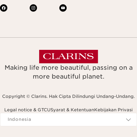
Making life more beautiful, passing on a
more beautiful planet.
Copyright © Clarins. Hak Cipta Dilindungi Undang-Undang.
Legal notice & GTCU
Syarat & Ketentuan
Kebijakan Privasi
Navigates to
Indonesia