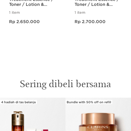
Toner / Lotion &
Toner / Lotion &
Moisturizing
Moisturizing
1 item
1 item
[Collagen]3 Day
[Collagen]3 Night
Harga sekarang Rp 2.650.000
Harga sekarang Rp 2.700.000
Cream (All skin
Cream (All skin
Rp 2.650.000
Rp 2.700.000
types)
types)
Sering dibeli bersama
4 hadiah di tas belanja
Bundle with 50% off on refill
SKIP SECTION CONTENT