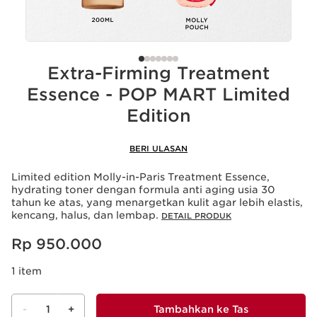
Extra-Firming Treatment
Essence - POP MART Limited
Edition
BERI ULASAN
Limited edition Molly-in-Paris Treatment Essence,
hydrating toner dengan formula anti aging usia 30
tahun ke atas, yang menargetkan kulit agar lebih elastis,
kencang, halus, dan lembap.
DETAIL PRODUK
Harga sekarang Rp 950.000
Rp 950.000
1 item
-
1
+
Tambahkan ke Tas