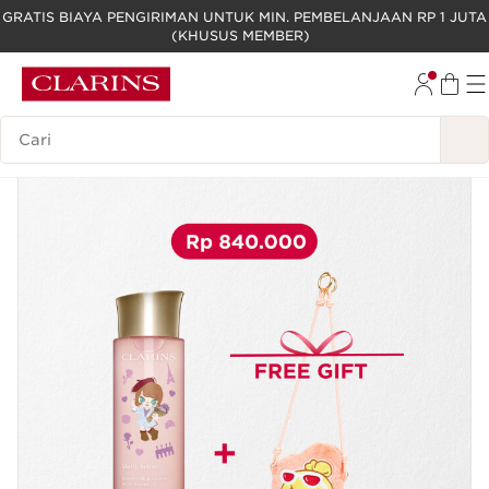
GRATIS BIAYA PENGIRIMAN UNTUK MIN. PEMBELANJAAN RP 1 JUTA
(KHUSUS MEMBER)
LEWATI KE KONTEN
GO TO FOOTER
Legenda Pencarian
Limited edition