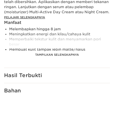
telah dibersihkan. Aplikasikan dengan memberi tekanan
ringan. Lanjutkan dengan serum atau pelembap
(moisturizer) Multi-Active Day Cream atau Night Cream.
PELAJARI SELENGKAPNYA
Manfaat
Melembapkan hingga 8 jam
Meningkatkan energi dan kilau/cahaya kulit
Memperbaiki tekstur kulit dan menyamarkan pori
besar
Membuat kulit tampak lebih matte/halus
Teruji pada kulit sensitif
TAMPILKAN SELENGKAPNYA
Pelajari Lebih Lanjut
Bonjour!
Parisian Molly kini menjadi bintang dari koleksi terbaru
Hasil Terbukti
Clarins x POP MART.
Diperkaya dengan Revitalizing Organic Teasel extract
Bahan
untuk meningkatkan kecerahan kulit dan Clarins’
exclusive [Red² + H.A²] Complex—formula yang
mengkombinasikan radiance-boosting Red Jania,
energizing Organic Red Ginseng extracts serta double
Hyaluronic Acid complex yang mengunci kelembapan