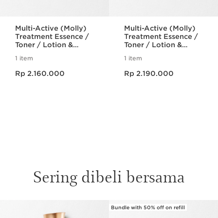
Multi-Active (Molly)
Multi-Active (Molly)
Treatment Essence /
Treatment Essence /
Toner / Lotion &
Toner / Lotion &
Moisturizing Day
Moisturizing Night
1 item
1 item
Cream (All skin
Cream (All skin
Harga sekarang Rp 2.160.000
Harga sekarang Rp 2.190.000
types)
types)
Rp 2.160.000
Rp 2.190.000
Sering dibeli bersama
Bundle with 50% off on refill
SKIP SECTION CONTENT