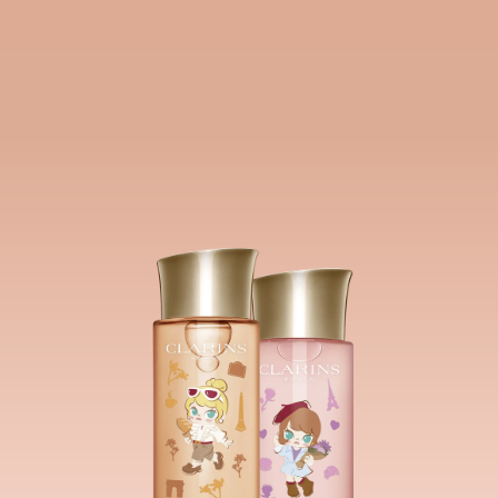
8 jam¹ untuk kulit yang kenyal dan tampak awet muda.
Clarins Plus
Energi ceria Molly sama seperti manfaat Multi-Active
Treatment Essence pada kulit yang dapat membantu
menyegarkan dan menutrisi kulit.