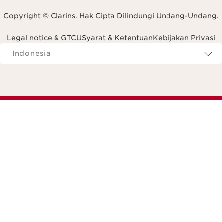
Copyright © Clarins. Hak Cipta Dilindungi Undang-Undang.
Legal notice & GTCU
Syarat & Ketentuan
Kebijakan Privasi
Navigates to
Indonesia