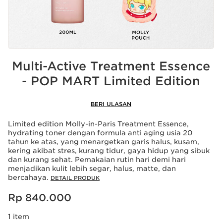
Multi-Active Treatment Essence
- POP MART Limited Edition
BERI ULASAN
Limited edition Molly-in-Paris Treatment Essence,
hydrating toner dengan formula anti aging usia 20
tahun ke atas, yang menargetkan garis halus, kusam,
kering akibat stres, kurang tidur, gaya hidup yang sibuk
dan kurang sehat. Pemakaian rutin hari demi hari
menjadikan kulit lebih segar, halus, matte, dan
bercahaya.
DETAIL PRODUK
Harga sekarang Rp 840.000
Rp 840.000
1 item