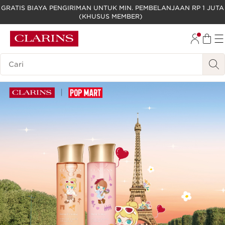
GRATIS BIAYA PENGIRIMAN UNTUK MIN. PEMBELANJAAN RP 1 JUTA
(KHUSUS MEMBER)
LEWATI KE KONTEN
GO TO FOOTER
Legenda Pencarian