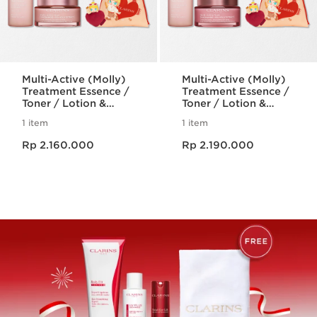
Multi-Active (Molly)
Multi-Active (Molly)
Treatment Essence /
Treatment Essence /
Toner / Lotion &
Toner / Lotion &
Moisturizing Day
Moisturizing Night
1 item
1 item
Cream (All skin
Cream (All skin
Harga sekarang Rp 2.160.000
Harga sekarang Rp 2.190.000
types)
types)
Rp 2.160.000
Rp 2.190.000