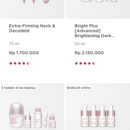
Extra-Firming Neck &
Bright Plus
Décolleté
[Advanced]
Brightening Dark
Spot Targeting
75 ml
50 ml
Expert Serum
Harga sekarang Rp 1.700.000
Harga sekarang Rp 2.150.000
Rp 1.700.000
Rp 2.150.000
3 hadiah di tas belanja
Eksklusif online