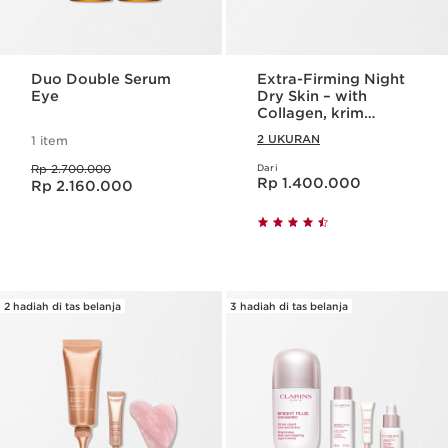
Duo Double Serum
Extra-Firming Night
Eye
Dry Skin – with
Collagen, krim
pelembab /
2 UKURAN
1 item
moisturizer kolagen
Harga dahulu Rp 2.700.000
Rp 2.700.000
Dari
Harga sekarang Rp 1.400.000
Harga sekarang Rp 2.160.000
Rp 1.400.000
Rp 2.160.000
2 hadiah di tas belanja
3 hadiah di tas belanja