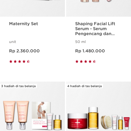
Maternity Set
Shaping Facial Lift
Serum - Serum
Pengencang dan
Pembentuk Kontur
unit
50 ml
Wajah
Harga sekarang Rp 2.360.000
Harga sekarang Rp 1.480.000
Rp 2.360.000
Rp 1.480.000
3 hadiah di tas belanja
4 hadiah di tas belanja