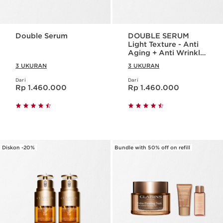
Double Serum
DOUBLE SERUM
Light Texture - Anti
Aging + Anti Wrinkle
+ Firming Serum
3 UKURAN
3 UKURAN
Dari
Dari
Harga sekarang Rp 1.460.000
Harga sekarang Rp 1.460.000
Rp 1.460.000
Rp 1.460.000
Diskon -20%
Bundle with 50% off on refill