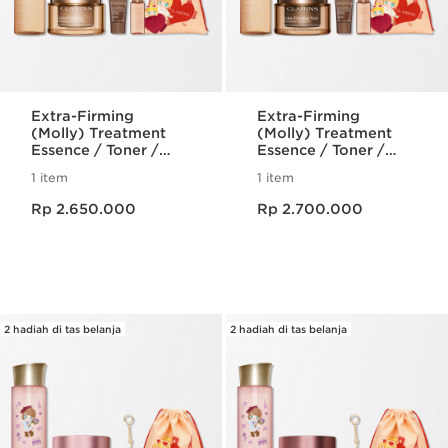
Extra-Firming
Extra-Firming
(Molly) Treatment
(Molly) Treatment
Essence / Toner /
Essence / Toner /
Lotion & Moisturizing
Lotion & Moisturizing
1 item
1 item
[Collagen]3 Day
[Collagen]3 Night
Harga sekarang Rp 2.650.000
Harga sekarang Rp 2.700.000
Cream (All skin
Cream (All skin
Rp 2.650.000
Rp 2.700.000
types)
types)
2 hadiah di tas belanja
2 hadiah di tas belanja