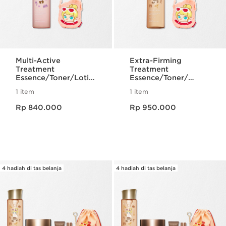
Multi-Active
Extra-Firming
Treatment
Treatment
Essence/Toner/Lotio
Essence/Toner/
n - POP MART
Lotion - POP MART
1 item
1 item
Limited Edition
Limited Edition
Harga sekarang Rp 840.000
Harga sekarang Rp 950.000
Rp 840.000
Rp 950.000
4 hadiah di tas belanja
4 hadiah di tas belanja