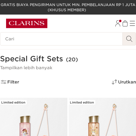
GRATIS BIAYA PENGIRIMAN UNTUK MIN. PEMBELANJAAN RP 1 JUTA
(KHUSUS MEMBER)
LEWATI KE KONTEN
GO TO FOOTER
Legenda Pencarian
Special Gift Sets
(20)
Tampilkan lebih banyak
Filter
Urutkan
Limited edition
Limited edition