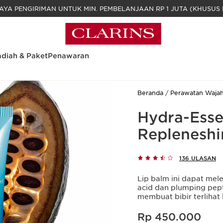
GRATIS BIAYA PENGIRIMAN UNTUK MIN. PEM
diah & Paket
Penawaran
Beranda
Perawatan Waja
Hydra-Esse
Repleneshi
136 ULASAN
Lip balm ini dapat me
acid dan plumping pe
membuat bibir terlihat
Harga sekarang Rp 450.000
Rp 450.000