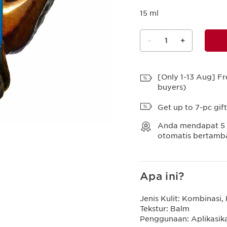
15 ml
-
1
+
Lihat Tas
[Only 1-13 Aug] Fr
buyers)
Get up to 7-pc gif
Anda mendapat
5
otomatis bertambah
Apa ini?
Jenis Kulit:
Kombinasi, 
Tekstur:
Balm
Penggunaan:
Aplikasik