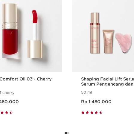
 Comfort Oil 03 - Cherry
Shaping Facial Lift Seru
Serum Pengencang dan
Pembentuk Kontur Waj
50 ml
3 cherry
ang Rp 480.000
Harga sekarang Rp 1.480.000
480.000
Rp 1.480.000
Tampilan Cepat
Tampilan Cepa