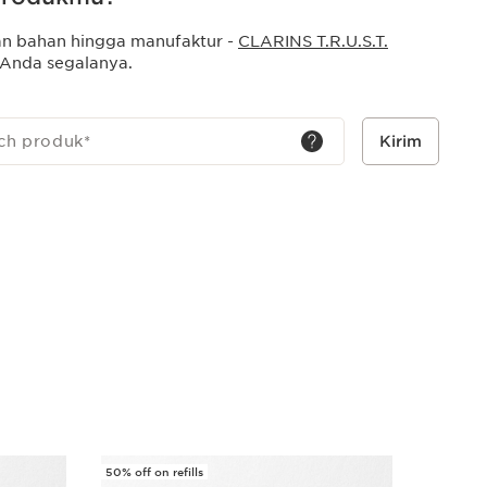
 memberikan hidrasi selama 24 jam¹.
an dari hyaluronic acid dan plumping peptide
n bahan hingga manufaktur -
CLARINS T.R.U.S.T.
tampak lebih penuh dan mengembalikan kecerahan
Anda segalanya.
trak Organic Cocoa Butter* dapat melembabkan,
emberikan kenyamanan untuk bibir yang terlihat lebih
ch produk
*
Kirim
an dari hyaluronic acid dan plumping peptide
bir lebih halus, berseri, dan tampak lebih penuh dan
am² hanya dalam satu kali pemakaian.
50% off on refills
New