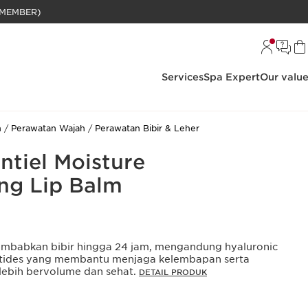
BELANJAAN RP 1 JUTA (KHUSUS MEMBER)
Services
Spa Expert
Our valu
h
Perawatan Wajah
Perawatan Bibir & Leher
ntiel Moisture
ng Lip Balm
lembabkan bibir hingga 24 jam, mengandung hyaluronic
ptides yang membantu menjaga kelembapan serta
 lebih bervolume dan sehat.
DETAIL PRODUK