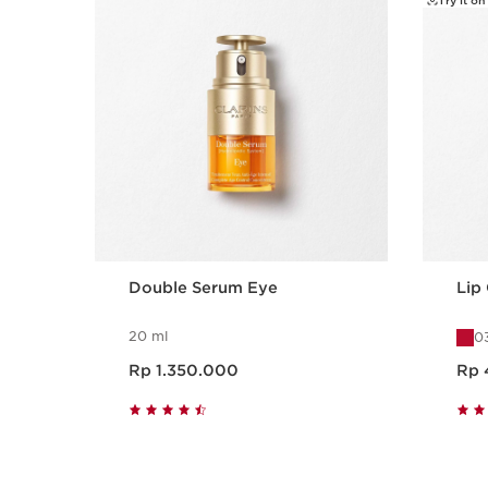
Try it on
Double Serum Eye
Lip
20 ml
0
Harga sekarang Rp 1.350.000
Harga sekar
Rp 1.350.000
Rp 
Tampilan Cepat