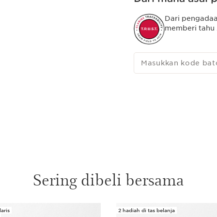
dalam 60 detik¹ sambil
Butiran berbasis tanam
Dari pengadaa
dapat membuat bibir 
memberi tahu 
alami kulit bibir. Eks
memberi nutrisi, dan m
lembut.
Masukkan kode bat
Clarins Plus
Butiran berbasis tanam
membantu menjadikan bi
terhidrasi hingga 24 j
Sering dibeli bersama
aris
2 hadiah di tas belanja