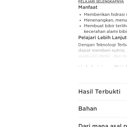
PELAJARI SELENGKAPNYA
Manfaat
Memberikan hidrasi 
Menenangkan, menut
Membuat bibir terli
kecerahan alami bibi
Pelajari Lebih Lanjut
Dengan Teknologi Terbar
dapat memberi nutrisi,
waktu 60 detik¹, dan m
Lip balm ini memiliki t
Cocoa Butter* yang da
memperbarui kecerahan
kulit dari dehidrasi. 
plastik daur ulang.
Hasil Terbukti
¹Berdasarkan uji konsum
²Berdasarkan uji klinis 
Bahan
* Bahan organik diprod
Inovasi dan Pakar 
Dari mana asal
Teknologi baru Clarins 