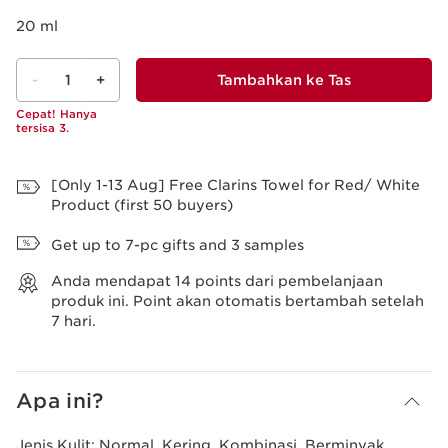
20 ml
-
1
+
Tambahkan ke Tas
Cepat! Hanya
tersisa 3.
Lihat Tas
[Only 1-13 Aug] Free Clarins Towel for Red/ White
Product (first 50 buyers)
Get up to 7-pc gifts and 3 samples
Anda mendapat
14
points dari pembelanjaan
produk ini. Point akan otomatis bertambah setelah
7 hari.
Apa ini?
Jenis Kulit:
Normal, Kering, Kombinasi, Berminyak