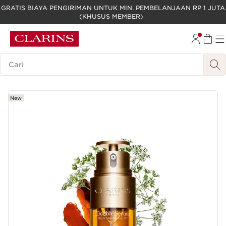
GRATIS BIAYA PENGIRIMAN UNTUK MIN. PEMBELANJAAN RP 1 JUTA
(KHUSUS MEMBER)
LEWATI KE KONTEN
GO TO FOOTER
Legenda Pencarian
New