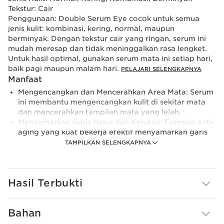
Tekstur:
Cair
Penggunaan:
Double Serum Eye cocok untuk semua
jenis kulit: kombinasi, kering, normal, maupun
berminyak. Dengan tekstur cair yang ringan, serum ini
mudah meresap dan tidak meninggalkan rasa lengket.
Untuk hasil optimal, gunakan serum mata ini setiap hari,
baik pagi maupun malam hari.
PELAJARI SELENGKAPNYA
Manfaat
Mengencangkan dan Mencerahkan Area Mata: Serum
ini membantu mengencangkan kulit di sekitar mata
dan mencerahkan tampilan mata yang lelah.
Menyamarkan Garis Halus dan Kerutan: Formula anti-
aging yang kuat bekerja efektif menyamarkan garis
halus dan kerutan di area mata.
TAMPILKAN SELENGKAPNYA
Mengurangi Lingkaran Hitam dan Pembengkakan:
Serum ini juga efektif mengurangi lingkaran hitam
dan pembengkakan, memberikan tampilan mata
Hasil Terbukti
yang lebih segar dan muda.
Merevitalisasi Kulit di Area Mata: Dengan lima fungsi
vital kulit yang dikembalikan, kulit di sekitar mata
Bahan
menjadi lebih sehat dan revitalisasi.
Menutrisi, Menghidrasi, dan Melindungi dari Polusi: