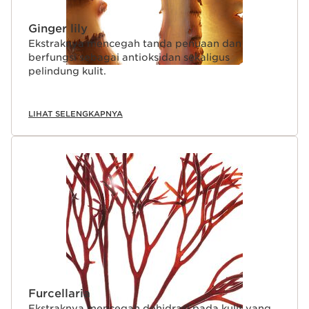
Ginger lily
Ekstraknya mencegah tanda penuaan dan
berfungsi sebagai antioksidan sekaligus
pelindung kulit.
LIHAT SELENGKAPNYA
Furcellaria
Ekstraknya mencegah dehidrasi pada kulit yang