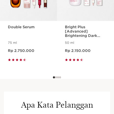
Double Serum
Bright Plus
[Advanced]
Brightening Dark
Spot Targeting
75 ml
50 ml
Expert Serum
Harga sekarang Rp 2.750.000
Harga sekarang Rp 2.150.000
Rp 2.750.000
Rp 2.150.000
Apa Kata Pelanggan