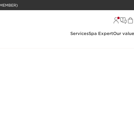
BELANJAAN RP 1 JUTA (KHUSUS MEMBER)
Services
Spa Expert
Our valu