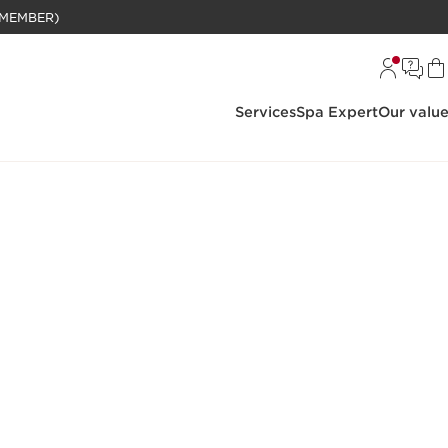
BELANJAAN RP 1 JUTA (KHUSUS MEMBER)
Services
Spa Expert
Our valu