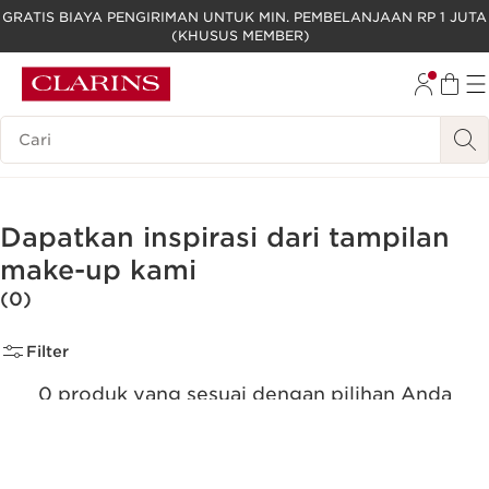
GRATIS BIAYA PENGIRIMAN UNTUK MIN. PEMBELANJAAN RP 1 JUTA
(KHUSUS MEMBER)
LEWATI KE KONTEN
GO TO FOOTER
Legenda Pencarian
Dapatkan inspirasi dari tampilan
make-up kami
(0)
Filter
0 produk yang sesuai dengan pilihan Anda
Reset semua filter