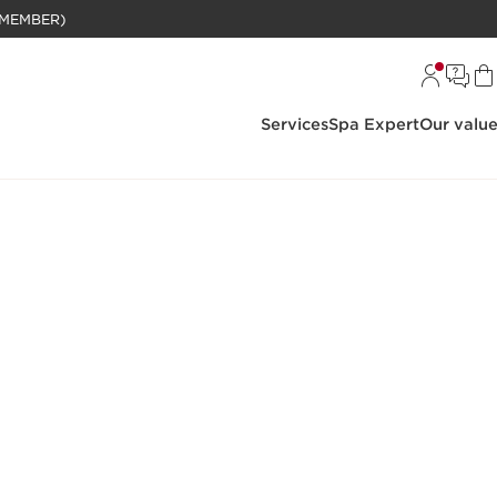
BELANJAAN RP 1 JUTA (KHUSUS MEMBER)
Services
Spa Expert
Our valu