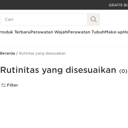
LEWATI KE KONTEN
Legenda Pencarian
GO TO FOOTER
Produk Terbaru
Perawatan Wajah
Perawatan Tubuh
Make-up
Ha
Beranda
Rutinitas yang disesuaikan
Rutinitas yang disesuaikan
(0)
Filter