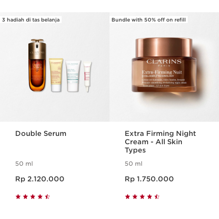
¹Fenomena penyebab penuaan kulit terkait stres akibat
gaya hidup yang intens
3 hadiah di tas belanja
Bundle with 50% off on refill
²Evaluasi mandiri - Multi-Active Day Cream All Skin
SKIP SECTION CONTENT
Types - 104 wanita - 28 hari
³Studi klinis - Multi-Active Day Cream All Skin Types - 30
wanita - 24 jam
*Bahan-bahan organik diproduksi sesuai dengan
peraturan Eropa (CE 2018/848).
Double Serum
Extra Firming Night
Cream - All Skin
Types
50 ml
50 ml
Harga sekarang Rp 2.120.000
Harga sekarang Rp 1.750.000
Rp 2.120.000
Rp 1.750.000