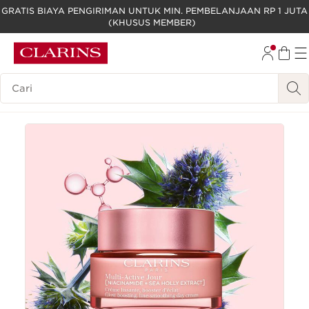
GRATIS BIAYA PENGIRIMAN UNTUK MIN. PEMBELANJAAN RP 1 JUTA
(KHUSUS MEMBER)
LEWATI KE KONTEN
GO TO FOOTER
Legenda Pencarian