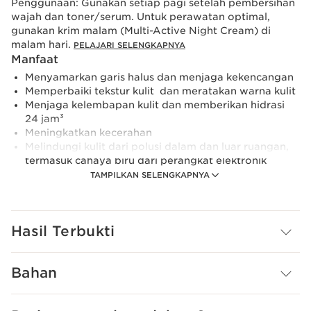
Penggunaan:
Gunakan setiap pagi setelah pembersihan
wajah dan toner/serum. Untuk perawatan optimal,
gunakan krim malam (Multi-Active Night Cream) di
malam hari.
PELAJARI SELENGKAPNYA
Manfaat
Menyamarkan garis halus dan menjaga kekencangan
Memperbaiki tekstur kulit dan meratakan warna kulit
Menjaga kelembapan kulit dan memberikan hidrasi
24 jam³
Meningkatkan kecerahan
Melindungi kulit dari polusi dalam dan luar ruangan,
termasuk cahaya biru dari perangkat elektronik
Pelajari Lebih Lanjut
TAMPILKAN SELENGKAPNYA
Multi-Active membantu mengatasi tanda-tanda
penuaan dini serta efek buruk dari stres, kurang tidur,
kelelahan, dan gaya hidup kurang sehat - sebuah
Hasil Terbukti
fenomena yang dikenal sebagai Stress Aging¹ yang
mempercepat proses penuaan. Pelembap all-in-one ini
memberikan hidrasi 24 jam³ dan membuat kulit halus,
Bahan
terhidrasi, dan sehat berkilau.
Diperkaya dengan Clarins Skin Charger Complex —