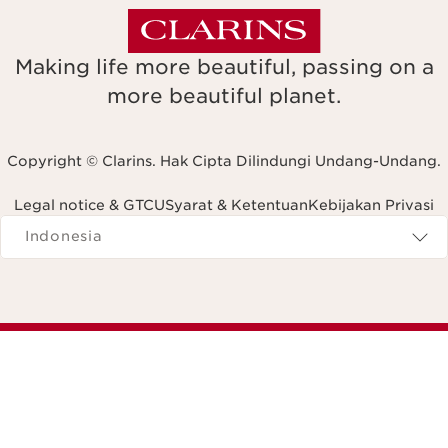
Making life more beautiful, passing on a
more beautiful planet.
Copyright © Clarins. Hak Cipta Dilindungi Undang-Undang.
Legal notice & GTCU
Syarat & Ketentuan
Kebijakan Privasi
Navigates to
Indonesia