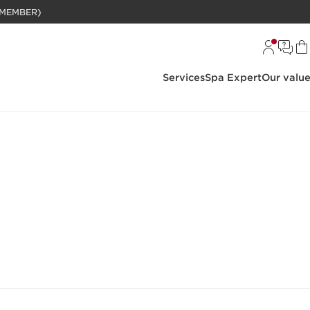
BELANJAAN RP 1 JUTA (KHUSUS MEMBER)
Services
Spa Expert
Our valu