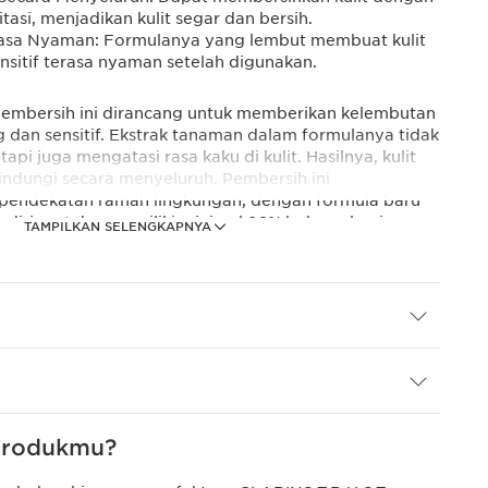
tasi, menjadikan kulit segar dan bersih.
rasa Nyaman: Formulanya yang lembut membuat kulit
nsitif terasa nyaman setelah digunakan.
embersih ini dirancang untuk memberikan kelembutan
g dan sensitif. Ekstrak tanaman dalam formulanya tidak
pi juga mengatasi rasa kaku di kulit. Hasilnya, kulit
lindungi secara menyeluruh. Pembersih ini
pendekatan ramah lingkungan, dengan formula baru
ndirinya* dan memiliki minimal 92% bahan alami.
TAMPILKAN SELENGKAPNYA
ragaman jenis kulit, dan itulah mengapa mereka
h dengan berbagai warna sesuai dengan kebutuhan
untuk kulit sangat kering atau sensitif, menunjukkan
memberikan solusi yang tepat untuk setiap jenis kulit.
 produkmu?