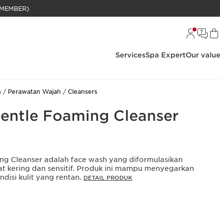
BELANJAAN RP 1 JUTA (KHUSUS MEMBER)
Services
Spa Expert
Our valu
h
Perawatan Wajah
Cleansers
entle Foaming Cleanser
ng Cleanser adalah face wash yang diformulasikan
gat kering dan sensitif. Produk ini mampu menyegarkan
isi kulit yang rentan.
DETAIL PRODUK