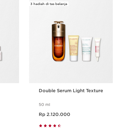
3 hadiah di tas belanja
Bundle wi
Double Serum Light Texture
Ext
All
50 ml
50 
Harga sekarang Rp 2.120.000
Harga se
Rp 2.120.000
Rp
t
Tampilan Cepat