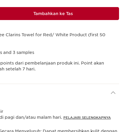
Tambahkan ke Tas
ee Clarins Towel for Red/ White Product (first 50
ts and 3 samples
points dari pembelanjaan produk ini. Point akan
 setelah 7 hari.
ir
di pagi dan/atau malam hari.
PELAJARI SELENGKAPNYA
Secara Menyeluruh: Dapat membersihkan kulit dengan