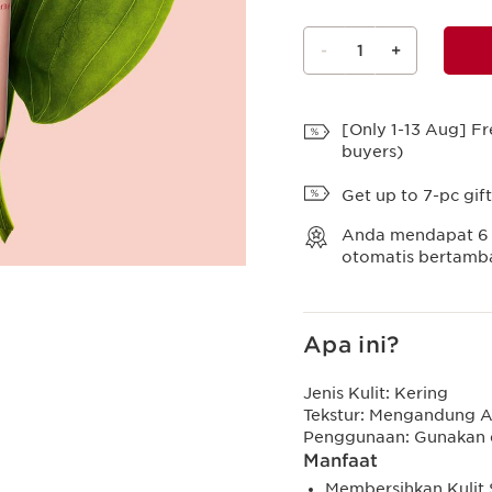
-
1
+
Lihat Tas
[Only 1-13 Aug] Fr
buyers)
Get up to 7-pc gif
Anda mendapat
6
otomatis bertambah
Apa ini?
Jenis Kulit:
Kering
Tekstur:
Mengandung A
Penggunaan:
Gunakan 
Manfaat
Membersihkan Kulit 