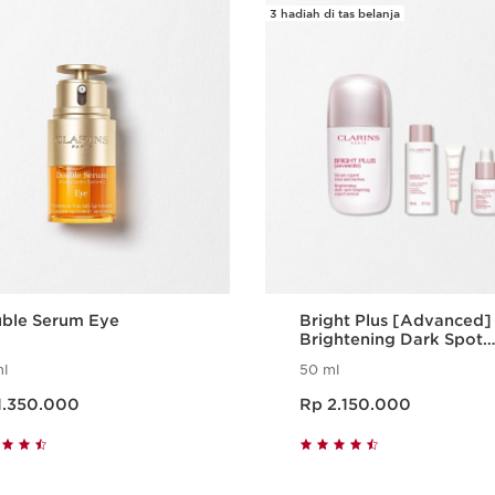
3 hadiah di tas belanja
ble Serum Eye
Bright Plus [Advanced]
Brightening Dark Spot
Targeting Expert Serum
l
50 ml
rang Rp 1.350.000
Harga sekarang Rp 2.150.000
1.350.000
Rp 2.150.000
Tampilan Cepat
Tampilan Cepa