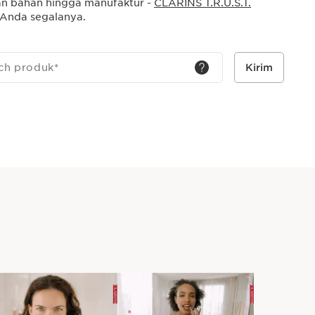
n bahan hingga manufaktur -
CLARINS T.R.U.S.T.
Anda segalanya.
ch produk
*
Kirim