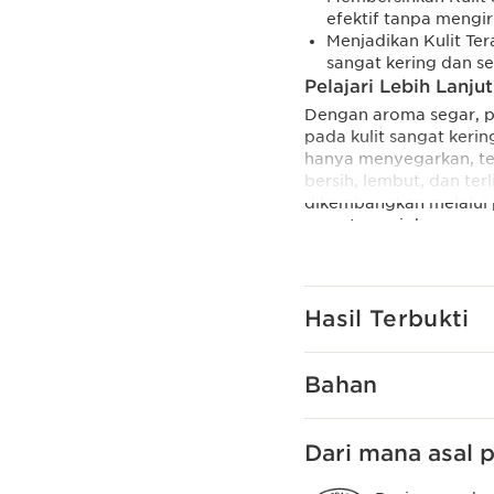
efektif tanpa mengiri
Menjadikan Kulit Te
sangat kering dan se
Pelajari Lebih Lanjut
Dengan aroma segar, p
pada kulit sangat kerin
hanya menyegarkan, teta
bersih, lembut, dan ter
dikembangkan melalui 
yang terurai dengan se
Clarins Plus
Clarins memahami kebe
menciptakan pembersi
Hasil Terbukti
kulit. Pilih warna pink 
komitmen Clarins untuk 
Bahan
Dari mana asal