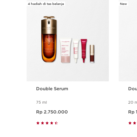
4 hadiah di tas belanja
New
SKIP SECTION CONTENT
Double Serum
Dou
75 ml
20 m
Harga sekarang Rp 2.750.000
Harga seka
Rp 2.750.000
Rp 
Tampilan Cepat