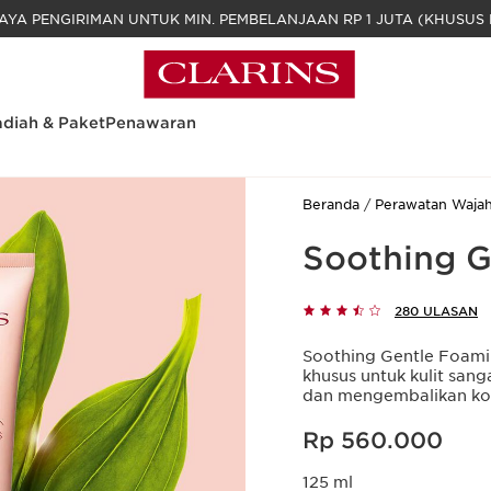
GRATIS BIAYA PENGIRIMAN UNTUK MIN. PEM
diah & Paket
Penawaran
Beranda
Perawatan Waja
Soothing G
280 ULASAN
Soothing Gentle Foami
khusus untuk kulit san
dan mengembalikan kond
Harga sekarang Rp 560.000
Rp 560.000
125 ml