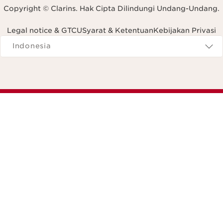
Copyright © Clarins. Hak Cipta Dilindungi Undang-Undang.
Legal notice & GTCU
Syarat & Ketentuan
Kebijakan Privasi
Navigates to
Indonesia