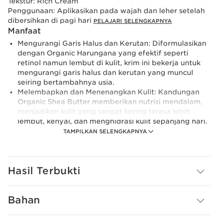
Tekstur:
Rich Cream
Penggunaan:
Aplikasikan pada wajah dan leher setelah
dibersihkan di pagi hari
PELAJARI SELENGKAPNYA
Manfaat
Mengurangi Garis Halus dan Kerutan: Diformulasikan
dengan Organic Harungana yang efektif seperti
retinol namun lembut di kulit, krim ini bekerja untuk
mengurangi garis halus dan kerutan yang muncul
seiring bertambahnya usia.
Melembapkan dan Menenangkan Kulit: Kandungan
Organic Shea Butter memberikan nutrisi mendalam,
menjadikan kulit yang sangat kering terasa lebih
lembut, kenyal, dan menghidrasi kulit sepanjang hari.
Mengencangkan Kulit Kendur: Dengan kombinasi
TAMPILKAN SELENGKAPNYA
Organic Gorse dan bahan-bahan alami lainnya, krim
ini membantu mengencangkan kulit yang kendur
akibat penurunan hormon, memberikan efek lifting
Hasil Terbukti
yang nyata serta melembabkan kulit wajah.
Meratakan Warna Kulit: Ekstrak Kurma Gurun Organik
dan Vitamin C bekerja sinergis untuk meratakan
Bahan
warna kulit, mengurangi tampilan bintik-bintik atau
noda hitam, serta memberikan rona kulit yang lebih