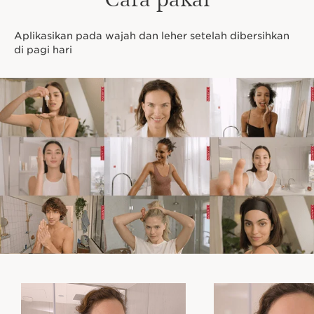
menghadirkan Duo Lift-Replenish, kombinasi eksklusif
dari dua ekstrak tanaman yang kuat: Organic Harungana
dan Organic Gorse. Keduanya bekerja bersama-sama
Aplikasikan pada wajah dan leher setelah dibersihkan
untuk memberikan perawatan anti-aging yang optimal,
di pagi hari
membantu mengurangi tampilan kerutan, garis halus,
dan kulit kendur. Ekstrak Vegetal Squalane dalam krim
ini juga membantu melindungi dan memperkuat lapisan
hidrolipidik kulit, memberikan perlindungan ekstra dari
kerusakan akibat polusi lingkungan serta melembabkan
kulit kering.
Dengan formula yang kaya akan bahan alami, pelembab
untuk kulit kering ini menawarkan solusi komprehensif
untuk menjaga kulit dewasa tetap kencang, kenyal, dan
bercahaya. Tidak hanya memberikan efek lifting yang
nyata, tetapi juga melindungi kulit dari berbagai faktor
eksternal yang dapat mempercepat penuaan. Gunakan
krim ini setiap pagi dan rasakan transformasi kulit Anda
yang lebih muda dan sehat sepanjang hari.
Inovasi dan Pakar dalam Bidang Tumbuh-
Tumbuhan
Duo Lift-Replenish eksklusif kami menggabungkan dua