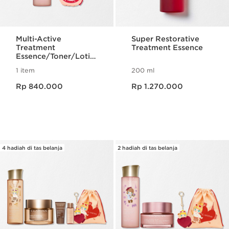
Multi-Active
Super Restorative
Treatment
Treatment Essence
Essence/Toner/Lotio
n - POP MART
1 item
200 ml
Limited Edition
Harga sekarang Rp 840.000
Harga sekarang Rp 1.270.000
Rp 840.000
Rp 1.270.000
4 hadiah di tas belanja
2 hadiah di tas belanja