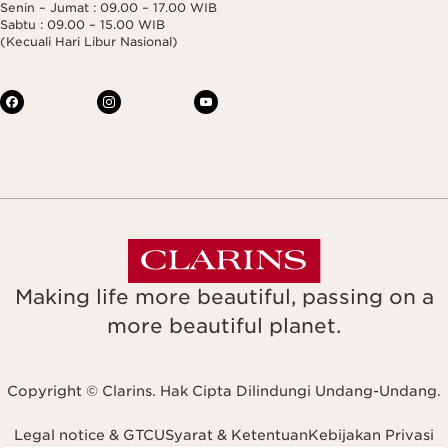
Senin – Jumat : 09.00 – 17.00 WIB
Sabtu : 09.00 – 15.00 WIB
(Kecuali Hari Libur Nasional)
Making life more beautiful, passing on a
more beautiful planet.
Copyright © Clarins. Hak Cipta Dilindungi Undang-Undang.
Legal notice & GTCU
Syarat & Ketentuan
Kebijakan Privasi
Navigates to