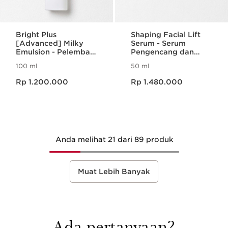
Bright Plus
Shaping Facial Lift
[Advanced] Milky
Serum - Serum
Emulsion - Pelembab
Pengencang dan
/ Moisturizer Anti
Pembentuk Kontur
100 ml
50 ml
Dark Spot & Flek
Wajah
Harga sekarang Rp 1.200.000
Harga sekarang Rp 1.480.000
Rp 1.200.000
Rp 1.480.000
Anda melihat 21 dari 89 produk
Muat Lebih Banyak
Ada pertanyaan?