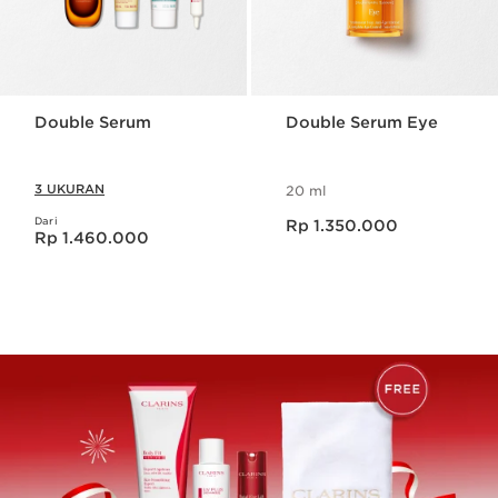
Double Serum
Double Serum Eye
3 UKURAN
20 ml
Harga sekarang Rp 1.350.000
Dari
Harga sekarang Rp 1.460.000
Rp 1.350.000
Rp 1.460.000