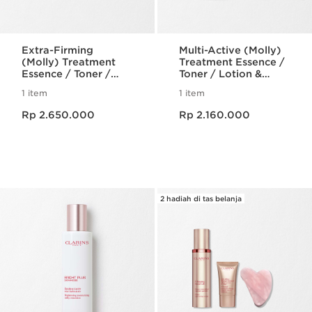
Extra-Firming
Multi-Active (Molly)
(Molly) Treatment
Treatment Essence /
Essence / Toner /
Toner / Lotion &
Lotion & Moisturizing
Moisturizing Day
1 item
1 item
[Collagen]3 Day
Cream (All skin
Harga sekarang Rp 2.650.000
Harga sekarang Rp 2.160.000
Cream (All skin
types)
Rp 2.650.000
Rp 2.160.000
types)
2 hadiah di tas belanja