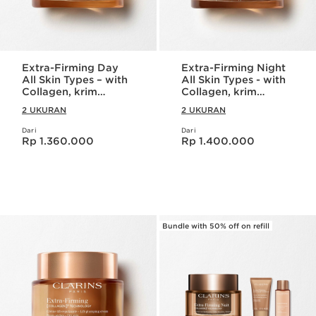
Extra-Firming Day
Extra-Firming Night
All Skin Types – with
All Skin Types - with
Collagen, krim
Collagen, krim
pelembab /
pelembab /
2 UKURAN
2 UKURAN
moisturizer kolagen
moisturizer kolagen
Dari
Dari
Harga sekarang Rp 1.360.000
Harga sekarang Rp 1.400.000
Rp 1.360.000
Rp 1.400.000
Bundle with 50% off on refill