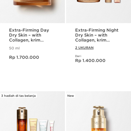
Extra-Firming Day
Extra-Firming Night
Dry Skin – with
Dry Skin – with
Collagen, krim
Collagen, krim
pelembab /
pelembab /
2 UKURAN
50 ml
moisturizer kolagen
moisturizer kolagen
Harga sekarang Rp 1.700.000
Dari
Rp 1.700.000
Harga sekarang Rp 1.400.000
Rp 1.400.000
3 hadiah di tas belanja
New