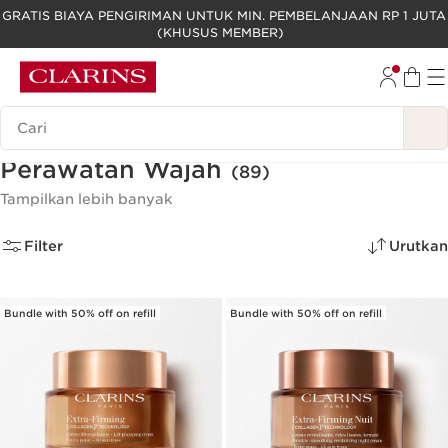
GRATIS BIAYA PENGIRIMAN UNTUK MIN. PEMBELANJAAN RP 1 JUTA
(KHUSUS MEMBER)
LEWATI KE KONTEN
GO TO FOOTER
Legenda Pencarian
Perawatan Wajah
(89)
Tampilkan lebih banyak
Filter
Urutkan
Bundle with 50% off on refill
Bundle with 50% off on refill