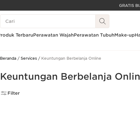
LEWATI KE KONTEN
Legenda Pencarian
GO TO FOOTER
Produk Terbaru
Perawatan Wajah
Perawatan Tubuh
Make-up
Ha
Beranda
Services
Keuntungan Berbelanja Online
Keuntungan Berbelanja Onli
Filter