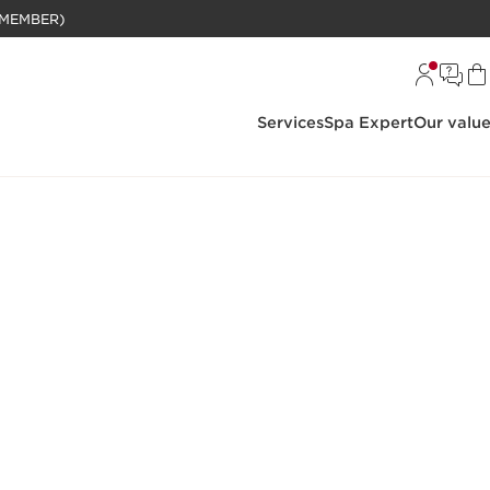
BELANJAAN RP 1 JUTA (KHUSUS MEMBER)
Services
Spa Expert
Our valu