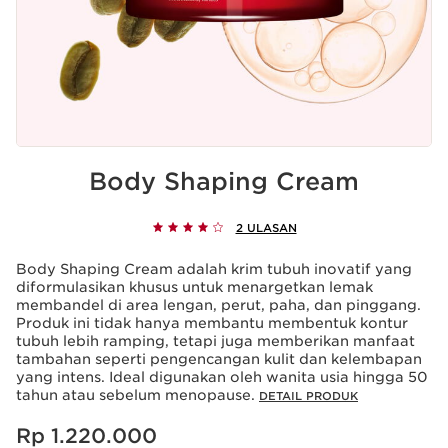
Body Shaping Cream
2 ULASAN
Body Shaping Cream adalah krim tubuh inovatif yang
diformulasikan khusus untuk menargetkan lemak
membandel di area lengan, perut, paha, dan pinggang.
Produk ini tidak hanya membantu membentuk kontur
tubuh lebih ramping, tetapi juga memberikan manfaat
tambahan seperti pengencangan kulit dan kelembapan
yang intens. Ideal digunakan oleh wanita usia hingga 50
tahun atau sebelum menopause.
DETAIL PRODUK
Harga sekarang Rp 1.220.000
Rp 1.220.000