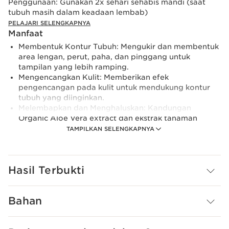
Penggunaan:
Gunakan 2x sehari sehabis mandi (saat
tubuh masih dalam keadaan lembab)
PELAJARI SELENGKAPNYA
Manfaat
Membentuk Kontur Tubuh: Mengukir dan membentuk
area lengan, perut, paha, dan pinggang untuk
tampilan yang lebih ramping.
Mengencangkan Kulit: Memberikan efek
pengencangan pada kulit untuk mendukung kontur
tubuh yang diinginkan.
Melembapkan dan Menghaluskan: Kandungan
Organic Aloe Vera extract dan ekstrak tanaman
lainnya memberikan kelembapan dan kehalusan pada
TAMPILKAN SELENGKAPNYA
kulit.
Dengan Body Shaping Cream, Anda dapat
merasakan pengalaman perawatan tubuh yang
Hasil Terbukti
menyeluruh dengan hasil yang nyata, menghadirkan
kelembapan dan keindahan pada kulit sambil
membantu membentuk kontur tubuh sesuai
Bahan
keinginan.
Pelajari Lebih Lanjut
Dengan kehadiran Postbiotic Arctic Ferment extract,