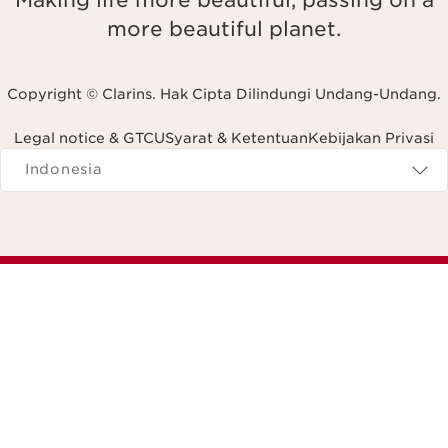
more beautiful planet.
Copyright © Clarins. Hak Cipta Dilindungi Undang-Undang.
Legal notice & GTCU
Syarat & Ketentuan
Kebijakan Privasi
Navigates to
Indonesia