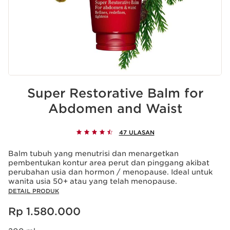
Super Restorative Balm for
Abdomen and Waist
47 ULASAN
Balm tubuh yang menutrisi dan menargetkan
pembentukan kontur area perut dan pinggang akibat
perubahan usia dan hormon / menopause. Ideal untuk
wanita usia 50+ atau yang telah menopause.
DETAIL PRODUK
Harga sekarang Rp 1.580.000
Rp 1.580.000