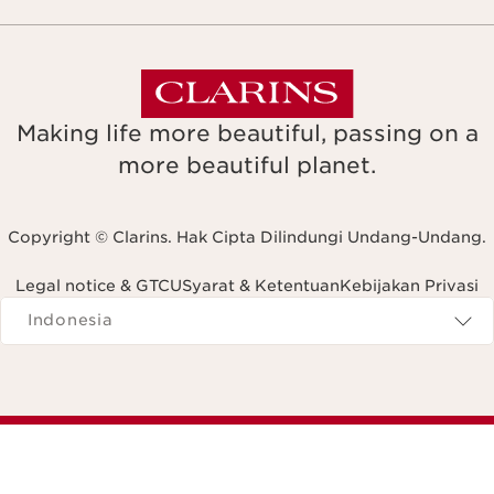
Making life more beautiful, passing on a
more beautiful planet.
Copyright © Clarins. Hak Cipta Dilindungi Undang-Undang.
Legal notice & GTCU
Syarat & Ketentuan
Kebijakan Privasi
Navigates to
Indonesia