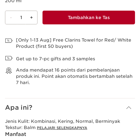
200 ml
-
1
+
Tambahkan ke Tas
Lihat Tas
[Only 1-13 Aug] Free Clarins Towel for Red/ White
Product (first 50 buyers)
Get up to 7-pc gifts and 3 samples
Anda mendapat
16
points dari pembelanjaan
produk ini. Point akan otomatis bertambah setelah
7 hari.
Apa ini?
Jenis Kulit:
Kombinasi, Kering, Normal, Berminyak
Tekstur:
Balm
PELAJARI SELENGKAPNYA
Manfaat