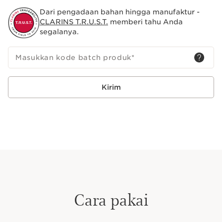
Dari pengadaan bahan hingga manufaktur -
Kandungan dan Manfaat Utama:
CLARINS T.R.U.S.T.
memberi tahu Anda
segalanya.
Cryptomeria Organik: Ekstrak tanaman ini membantu
mendefinisikan kembali kontur tubuh agar tampak lebih
ramping.
Masukkan kode batch produk
*
Celosia Extract, Scabious Extract, dan Kafein: Berfungsi
untuk membentuk kembali dan memperjelas kontur
Kirim
tubuh.
Organic Mitracarpus dan Organic Harungana Extract:
Membantu mengencangkan kulit.
Organic Aloe Vera, Organic Shea Butter, dan Vegetal
Squalane: Memberikan nutrisi, kelembapan, dan
kehalusan pada kulit tubuh.
Inovasi dan Pakar dalam Bidang Tumbuh-
Tumbuhan
Cara pakai
Super Restoratif untuk perut dan pinggang adalah
inovasi pembentukan kontur tubuh dari ekstrak
Cryptomeria Organik BARU —ekstrak tumbuhan yang