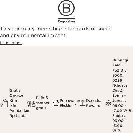
This company meets high standards of social
and environmental impact.
Learn more
Hubungi
Kami
+62 813
9500
0228
(Khusus
Gratis
Chat)
Ongkos
Senin –
Pilih 3
Kirim
Penawaran
Dapatkan
Jumat :
sampel
Min
Eksklusif
Reward
09.00 –
gratis
Pembelian
17.00 WIB
Rp 1 Juta
Sabtu :
09.00 –
15.00
WIB