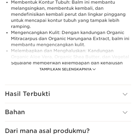
Membentuk Kontur Tubuh: Balm ini membantu
melangsingkan, membentuk kembali, dan
mendefinisikan kembali perut dan lingkar pinggang
untuk mencapai kontur tubuh yang tampak lebih
ramping.
Mengencangkan Kulit: Dengan kandungan Organic
Mitracarpus dan Organic Harungana Extract, balm ini
membantu mengencangkan kulit.
Melembapkan dan Menghaluskan: Kandungan
Organic Aloe Vera, Organic Shea Butter, dan Vegetal
Squalane memberikan kelembapan dan kehalusan
pada kulit tubuh.
TAMPILKAN SELENGKAPNYA
Pelajari Lebih Lanjut
Super Restorative Balm for Abdomen and Waist adalah
pelembap untuk usia 50 tahun ke atas. Pelembab badan
Hasil Terbukti
yang dirancang khusus untuk wanita yang telah
mengalami menopause. Balm ini diformulasikan dengan
menggunakan Cryptomeria Organik baru, sebuah
Bahan
ekstrak tanaman yang kaya akan vitamin dan mineral,
untuk menargetkan pembentukan kontur di area perut
dan pinggang yang dapat dipengaruhi oleh perubahan
Dari mana asal produkmu?
usia dan hormon, terutama pada masa menopause.