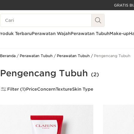
LEWATI KE KONTEN
Legenda Pencarian
GO TO FOOTER
Produk Terbaru
Perawatan Wajah
Perawatan Tubuh
Make-up
Ha
Beranda
Perawatan Tubuh
Perawatan Tubuh
Pengencang Tubuh
Pengencang Tubuh
(2)
Filter (1)
Price
Concern
Texture
Skin Type