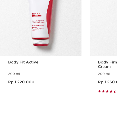
Body Fit Active
Body Firm
Cream
200 ml
200 ml
Harga sekarang Rp 1.220.000
Harga sekarang Rp 1.260.0
Rp 1.220.000
Rp 1.260
Tampilan Cepat