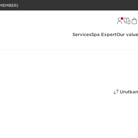
BELANJAAN RP 1 JUTA (KHUSUS MEMBER)
Services
Spa Expert
Our valu
Urutkan