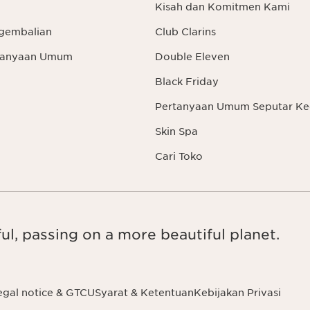
Kisah dan Komitmen Kami
gembalian
Club Clarins
rtanyaan Umum
Double Eleven
Black Friday
Pertanyaan Umum Seputar Ke
Skin Spa
Cari Toko
ul, passing on a more beautiful planet.
egal notice & GTCU
Syarat & Ketentuan
Kebijakan Privasi