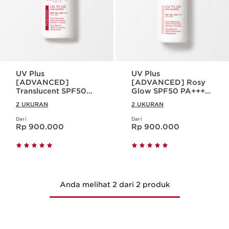
UV Plus
UV Plus
[ADVANCED]
[ADVANCED] Rosy
Translucent SPF50
Glow SPF50 PA++++
PA++++ Multi-
Multi-Protection
2 UKURAN
2 UKURAN
Protection Sunscreen
Sunscreen
Dari
Dari
Harga sekarang Rp 900.000
Harga sekarang Rp 900.000
Rp 900.000
Rp 900.000
Anda melihat 2 dari 2 produk