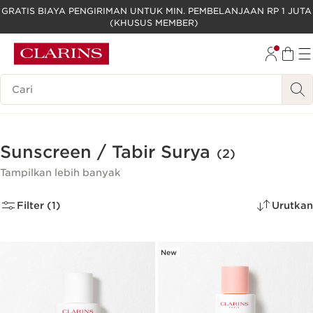
GRATIS BIAYA PENGIRIMAN UNTUK MIN. PEMBELANJAAN RP 1 JUTA
(KHUSUS MEMBER)
LEWATI KE KONTEN
GO TO FOOTER
Legenda Pencarian
Sunscreen / Tabir Surya
(2)
Tampilkan lebih banyak
Filter (1)
Urutkan
New