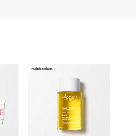
Produk terlaris
4 hadiah 