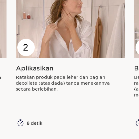
2
Aplikasikan
B
n
Ratakan produk pada leher dan bagian
Be
.
decollete (atas dada) tanpa menekannya
r
secara berlebihan.
(a
ma
8 detik