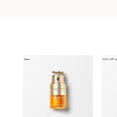
New
50% off on 
SKIP SECTION CONTENT