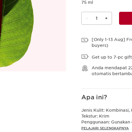
75 ml
-
1
+
Lihat Tas
[Only 1-13 Aug] Fr
buyers)
Get up to 7-pc gif
Anda mendapat
2
otomatis bertambah
Apa ini?
Jenis Kulit:
Kombinasi, 
Tekstur:
Krim
Penggunaan:
Gunakan d
PELAJARI SELENGKAPNYA