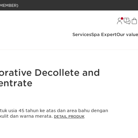
BELANJAAN RP 1 JUTA (KHUSUS MEMBER)
Services
Spa Expert
Our valu
orative Decollete and
entrate
tuk usia 45 tahun ke atas dan area bahu dengan
ulit dan warna merata.
DETAIL PRODUK