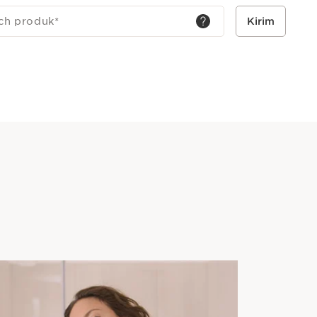
ch produk
*
Kirim