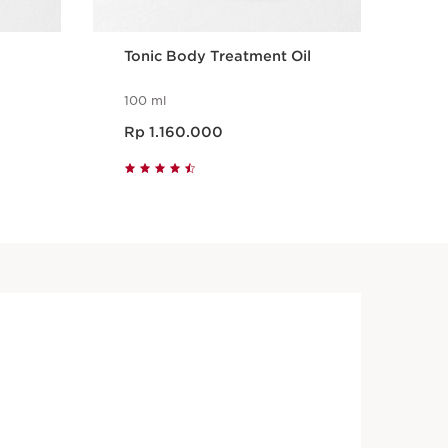
Tonic Body Treatment Oil
Bo
100 ml
1 i
Harga sekarang Rp 1.160.000
Harga se
Rp 1.160.000
Rp
t
Tampilan Cepat