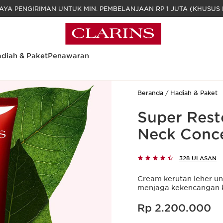
GRATIS BIAYA PENGIRIMAN UNTUK MIN. PEM
diah & Paket
Penawaran
Beranda
Hadiah & Paket
Super Rest
Neck Conc
328 ULASAN
Cream kerutan leher un
menjaga kekencangan k
Harga sekarang Rp 2.200.000
Rp 2.200.000