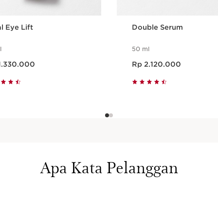
l Eye Lift
Double Serum
l
50 ml
rang Rp 1.330.000
Harga sekarang Rp 2.120.000
1.330.000
Rp 2.120.000
Tampilan Cepat
Tampilan Cepa
Apa Kata Pelanggan