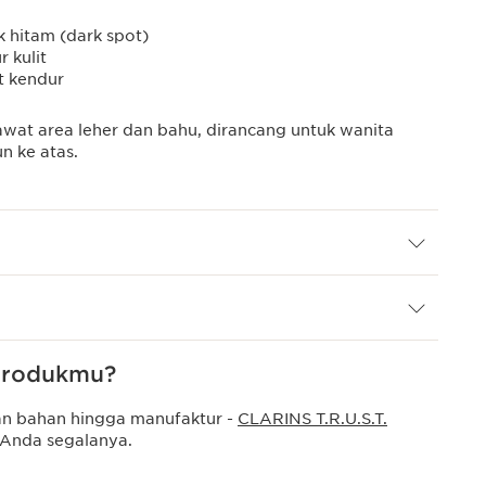
k hitam (dark spot)
 kulit
t kendur
wat area leher dan bahu, dirancang untuk wanita
n ke atas.
 produkmu?
n bahan hingga manufaktur -
CLARINS T.R.U.S.T.
Anda segalanya.