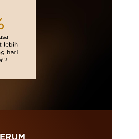
%
asa
t lebih
g hari
a"
3
SERUM