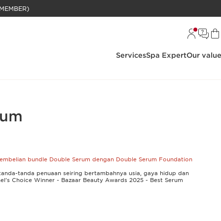
BELANJAAN RP 1 JUTA (KHUSUS MEMBER)
Services
Spa Expert
Our valu
rum
 pembelian bundle Double Serum dengan Double Serum Foundation
anda-tanda penuaan seiring bertambahnya usia, gaya hidup dan
nel's Choice Winner - Bazaar Beauty Awards 2025 - Best Serum