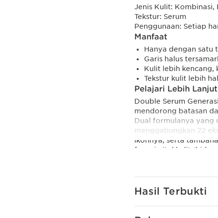
Jenis Kulit:
Kombinasi, 
Tekstur:
Serum
Penggunaan:
Setiap ha
Manfaat
Hanya dengan satu t
Garis halus tersamar
Kulit lebih kencang,
Tekstur kulit lebih h
Pelajari Lebih Lanjut
Double Serum Generasi-
mendorong batasan dan
Dual formulanya yang u
menggabungkan 22 ekst
ikonnya, serta tambaha
fungsi vital kulit (hidra
Terinspirasi dari sains
bekerja menargetkan t
Diperkaya dengan Prov
memaksimalkan perlind
Hasil Terbukti
membantu mengurangi t
kerutan.