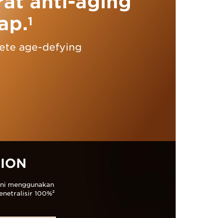
at anti-aging
ap.
1
ete age-defying
ION
 ini menggunakan
netralisir 100%²