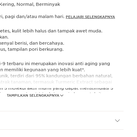
Kering, Normal, Berminyak
ri, pagi dan/atau malam hari.
PELAJARI SELENGKAPNYA
etes, kulit lebih halus dan tampak awet muda.
kan.
 kenyal berisi, dan bercahaya.
alus, tampilan pori berkurang.
9 terbaru ini merupakan inovasi anti aging yang
 memiliki kegunaan yang lebih kuat*.
nik, terdiri dari 95% kandungan berbahan natural,
rak tanaman, termasuk Turmeric Extract sebagai
n 5 molekul aktif murni yang dapat menstimulasi 5
si, regenerasi, nutrisi, oksigenasi, dan proteksi).
TAMPILKAN SELENGKAPNYA
 epigenetik, Epi-aging Defence Technology uniknya
anda penuaan yang diakibatkan oleh gaya hidup.
ence Tall Reed Extract, bahan ini membantu
ungan kulit terhadap agresi lingkungan sehingga
ampilan tanda penuaan seperti garis halus dan