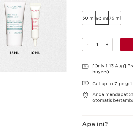
30 ml
75 ml
50 ml
-
1
+
Lihat Tas
[Only 1-13 Aug] Fr
buyers)
Get up to 7-pc gif
Anda mendapat
2
otomatis bertambah
Apa ini?