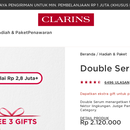
GRATIS BIAYA PENGIRIMAN UNTUK MIN. PEM
diah & Paket
Penawaran
Beranda
Hadiah & Paket
Double Se
6496 ULASAN
Dapatkan ekstra gift untuk
Double Serum menargetkan t
faktor lingkungan. Judge Pa
Category.
DETAIL PRODUK
Harga sekarang Rp 2.120.000
Rp 2.120.000