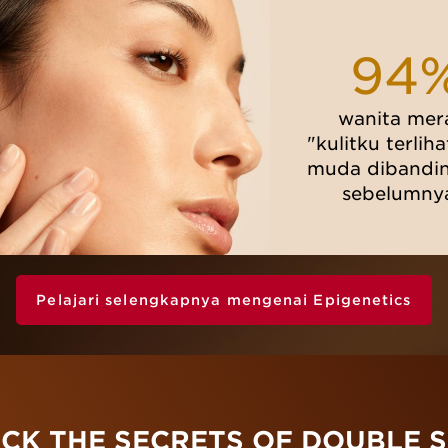
94
wanita mer
"kulitku terliha
muda dibandin
sebelumny
Pelajari selengkapnya mengenai Epigenetics
CK THE SECRETS OF DOUBLE 