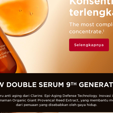
Konsentr
terlengk
The most compl
concentrate.
1
Selengkapnya
W DOUBLE SERUM 9
GENERAT
TH
u anti aging dari Clarins: Epi-Aging Defense Technology. Inovasi
anaman Organic Giant Provencal Reed Extract, yang membantu me
dari penuaan yang disebabkan oleh gaya hidup.