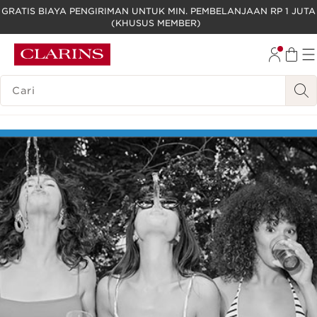
GRATIS BIAYA PENGIRIMAN UNTUK MIN. PEMBELANJAAN RP 1 JUTA
(KHUSUS MEMBER)
LEWATI KE KONTEN
GO TO FOOTER
LEGENDA PENCARIAN