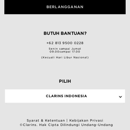
BERLANGGANAN
BUTUH BANTUAN?
+62 813 9500 0228
Senin sampai Jumat
09.00sampai 17.00
(Kecuali Hari Libur Nasional)
PILIH
CLARINS INDONESIA
Syarat & Ketentuan
|
Kebijakan Privasi
©Clarins. Hak Cipta Dilindungi Undang-Undang