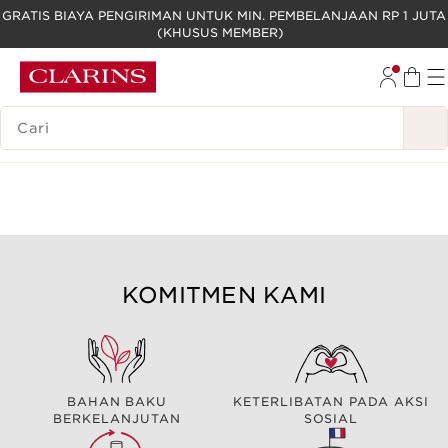
GRATIS BIAYA PENGIRIMAN UNTUK MIN. PEMBELANJAAN RP 1 JUTA
(KHUSUS MEMBER)
LEWATI KE KONTEN
GO TO FOOTER
LEGENDA PENCARIAN
KOMITMEN KAMI
BAHAN BAKU
KETERLIBATAN PADA AKSI
BERKELANJUTAN
SOSIAL