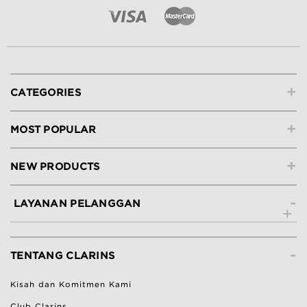
+
CATEGORIES
+
MOST POPULAR
+
NEW PRODUCTS
-
LAYANAN PELANGGAN
Hubungi Kami
-
Lacak Pesanan
TENTANG CLARINS
Ketentuan Pengembalian
Kisah dan Komitmen Kami
Bantuan & Pertanyaan Umum
Club Clarins