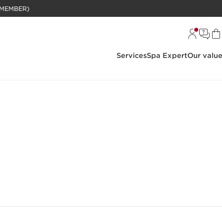
BELANJAAN RP 1 JUTA (KHUSUS MEMBER)
Services
Spa Expert
Our valu