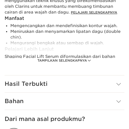
menggunakan teknik khusus yang direkomendasikan
oleh Clarins untuk membantu membuang timbunan
cairan di area wajah dan dagu.
PELAJARI SELENGKAPNYA
Manfaat
Mengencangkan dan mendefinisikan kontur wajah.
Meniruskan dan menyamarkan lipatan dagu (double
chin).
Mengurangi bengkak atau sembap di wajah.
Pelajari Lebih Lanjut
Shaping Facial Lift Serum diformulasikan dari bahan
TAMPILKAN SELENGKAPNYA
utama Organic Agropyron, yang dikenal efektif dalam
mengencangkan kulit. Serum ini membantu membentuk
kontur wajah menjadi lebih terdefinisi dengan bekerja
mengurangi timbunan cairan (air dan lemak), sehingga
Hasil Terbukti
tampilan wajah menjadi lebih ramping.
Kombinasi ekstrak tanaman bermanfaat seperti
Bahan
Guarana dan Oat Sugars turut menjadikan wajah lebih
halus dan kencang. Ekstrak Zerumbet Ginger dan aescin
dari Horse Chestnut membantu mengurangi
Dari mana asal produkmu?
penumpukan cairan di wajah, sehingga mengurangi
tembam. Hyaluronic acid melembabkan kulit secara