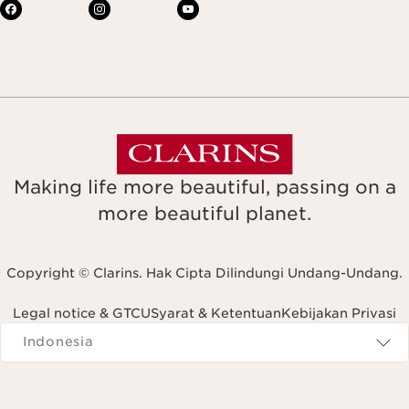
Making life more beautiful, passing on a
more beautiful planet.
Copyright © Clarins. Hak Cipta Dilindungi Undang-Undang.
Legal notice & GTCU
Syarat & Ketentuan
Kebijakan Privasi
Navigates to
Indonesia