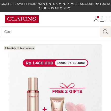
GRATIS BIAYA PENGIRIMAN UNTUK MIN. PEMBELANJAAN RP 1 JUTA
(KHUSUS MEMBER)
LEWATI KE KONTEN
GO TO FOOTER
Legenda Pencarian
2 hadiah di tas belanja