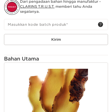
Dari pengadaan bahan hingga manufaktur -
menyeluruh.
CLARINS T.R.U.S.T.
memberi tahu Anda
segalanya.
Teksturnya yang lembut dan ringan mudah meresap
sehingga dapat dilayer dengan serum atau skincare
clarins lainnya, dengan tetap menjadikan kulit wajah
Masukkan kode batch produk
*
terasa halus dan nyaman.
Gunakan rutin minimal selama 1 bulan.
Kirim
Untuk hasil maksimal dan lebih instan, gunakan masker
Facial Intensive Wrap 1-2x seminggu.
Bahan Utama
SKIP SECTION CONTENT