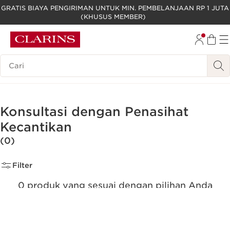
GRATIS BIAYA PENGIRIMAN UNTUK MIN. PEMBELANJAAN RP 1 JUTA
(KHUSUS MEMBER)
LEWATI KE KONTEN
GO TO FOOTER
Legenda Pencarian
Konsultasi dengan Penasihat
Kecantikan
(0)
Filter
0 produk yang sesuai dengan pilihan Anda
Reset semua filter