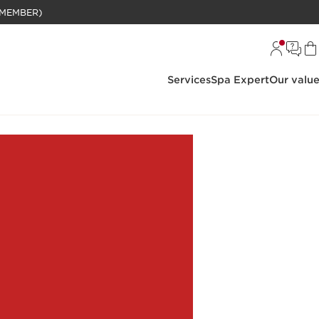
BELANJAAN RP 1 JUTA (KHUSUS MEMBER)
Services
Spa Expert
Our valu