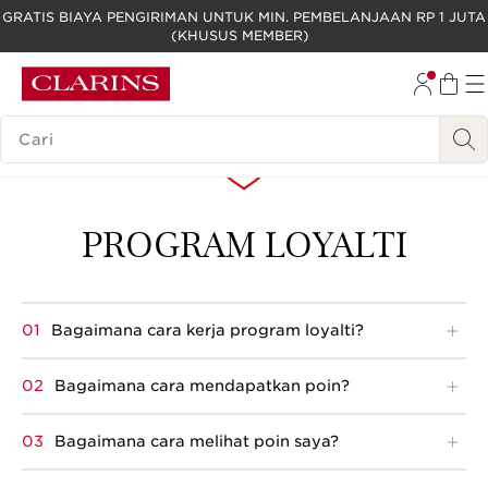
GRATIS BIAYA PENGIRIMAN UNTUK MIN. PEMBELANJAAN RP 1 JUTA
(KHUSUS MEMBER)
LEWATI KE KONTEN
GO TO FOOTER
LEGENDA PENCARIAN
PROGRAM LOYALTI
Bagaimana cara kerja program loyalti?
Bagaimana cara mendapatkan poin?
Bagaimana cara melihat poin saya?