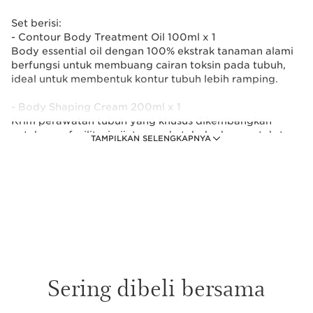
Set berisi:
- Contour Body Treatment Oil 100ml x 1
Body essential oil dengan 100% ekstrak tanaman alami
berfungsi untuk membuang cairan toksin pada tubuh,
ideal untuk membentuk kontur tubuh lebih ramping.
- Body Shaping Cream 200ml x 1
Krim perawatan tubuh yang khusus dikembangkan
untuk memfasilitasi pijatan pada tubuh, dengan tekstur
TAMPILKAN SELENGKAPNYA
creamy, untuk membantu mengurangi lemak yang
membandel pada lengan, paha, perut, pinggul.
Direkomendasikan untuk digunakan sebelum
berolahraga.
- Hadiah (sesuai halaman checkout)
Sering dibeli bersama