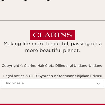
Making life more beautiful, passing on a
more beautiful planet.
Copyright © Clarins. Hak Cipta Dilindungi Undang-Undang.
Legal notice & GTCU
Syarat & Ketentuan
Kebijakan Privasi
Navigates to
Indonesia