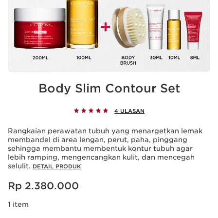
Body Slim Contour Set
4 ULASAN
Rangkaian perawatan tubuh yang menargetkan lemak
membandel di area lengan, perut, paha, pinggang
sehingga membantu membentuk kontur tubuh agar
lebih ramping, mengencangkan kulit, dan mencegah
selulit.
DETAIL PRODUK
Harga sekarang Rp 2.380.000
Rp 2.380.000
1 item