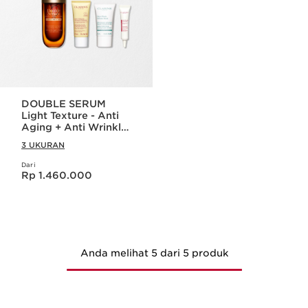
DOUBLE SERUM
Light Texture - Anti
Aging + Anti Wrinkle
+ Firming Serum
3 UKURAN
Dari
Harga sekarang Rp 1.460.000
Rp 1.460.000
Anda melihat 5 dari 5 produk