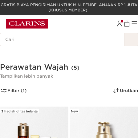
GRATIS BIAYA PENGIRIMAN UNTUK MIN. PEMBELANJAAN RP 1 JUTA
(KHUSUS MEMBER)
LEWATI KE KONTEN
GO TO FOOTER
Legenda Pencarian
Perawatan Wajah
(5)
Tampilkan lebih banyak
Filter (1)
Urutkan
3 hadiah di tas belanja
New