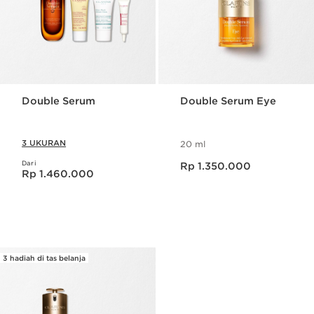
Double Serum
Double Serum Eye
3 UKURAN
20 ml
Harga sekarang Rp 1.350.000
Dari
Harga sekarang Rp 1.460.000
Rp 1.350.000
Rp 1.460.000
3 hadiah di tas belanja