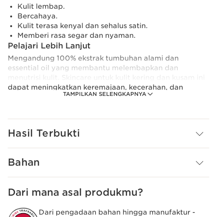
Kulit lembap.
Bercahaya.
Kulit terasa kenyal dan sehalus satin.
Memberi rasa segar dan nyaman.
Pelajari Lebih Lanjut
Mengandung 100% ekstrak tumbuhan alami dan
essential oil yang membantu melembapkan dan
menutrisi kulit. Skincare untuk kulit kering dan kusam ini
dapat meningkatkan keremajaan, kecerahan, dan
TAMPILKAN SELENGKAPNYA
kesegaran kulit. Kulit terasa kenyal dan sehalus satin.
Dengan aplikator tetes kecil yang mampu menakar face
oil dengan jumlah tepat agar manfaatnya dapat
terserap oleh kulit dengan cepat dan efektif. Wangi dari
Hasil Terbukti
skincare untuk kulit kering dan kusam ini bisa
memberikan rasa segar dan nyaman ketika digunakan.
Inovasi dan Pakar dalam Bidang Tumbuh-
Bahan
Tumbuhan
Formula yang terbuat dari 100% kemurnian ekstrak
tumbuhan dan essential oil.
Dari mana asal produkmu?
Clarins Plus
Produk Clarins AROMA, formula profesional yang
Dari pengadaan bahan hingga manufaktur -