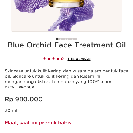
Blue Orchid Face Treatment Oil
1114 ULASAN
Skincare untuk kulit kering dan kusam dalam bentuk face
oil. Skincare untuk kulit kering dan kusam ini
mengandung ekstrak tumbuhan yang 100% alami.
DETAIL PRODUK
Harga sekarang Rp 980.000
Rp 980.000
30 ml
Maaf, saat ini produk habis.