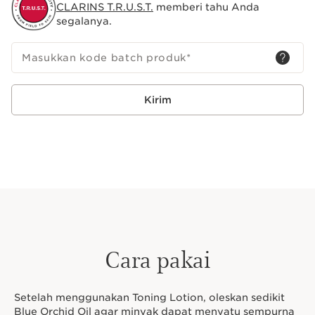
terlahir di Beauty Institute kami dan dikenal dengan
CLARINS T.R.U.S.T.
memberi tahu Anda
manfaatnya untuk kulit sejak tahun 1954.
segalanya.
Masukkan kode batch produk
*
Kirim
Cara pakai
Setelah menggunakan Toning Lotion, oleskan sedikit
Blue Orchid Oil agar minyak dapat menyatu sempurna