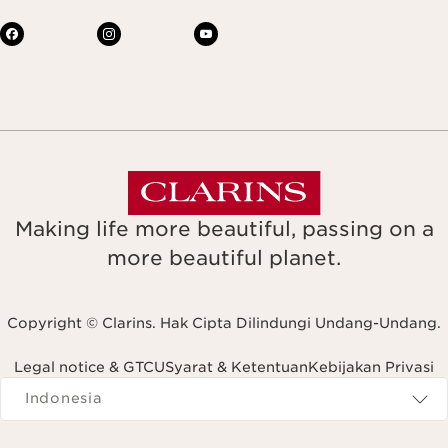
Making life more beautiful, passing on a
more beautiful planet.
Copyright © Clarins. Hak Cipta Dilindungi Undang-Undang.
Legal notice & GTCU
Syarat & Ketentuan
Kebijakan Privasi
Navigates to
Indonesia