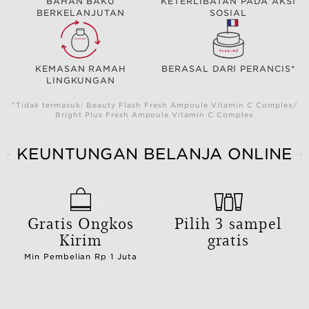
BAHAN BAKU
KETERLIBATAN PADA AKSI
BERKELANJUTAN
SOSIAL
KEMASAN RAMAH
BERASAL DARI PERANCIS*
LINGKUNGAN
*Tidak termasuk: Beauty Flash Fresh Ampoule Vitamin C Complex/
Bright Plus Fresh Ampoule Vitamin C Complex
KEUNTUNGAN BELANJA ONLINE
Gratis Ongkos
Pilih 3 sampel
Kirim
gratis
Min Pembelian Rp 1 Juta