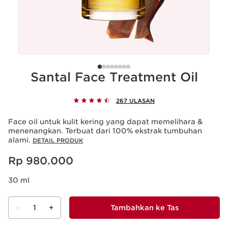
Santal Face Treatment Oil
267 ULASAN
Face oil untuk kulit kering yang dapat memelihara &
menenangkan. Terbuat dari 100% ekstrak tumbuhan
alami.
DETAIL PRODUK
Harga sekarang Rp 980.000
Rp 980.000
30 ml
-
1
+
Tambahkan ke Tas