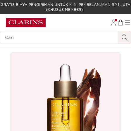
GRATIS BIAYA PENGIRIMAN UNTUK MIN. PEMBELANJAAN RP 1 JUTA
(KHUSUS MEMBER)
LEWATI KE KONTEN
GO TO FOOTER
Legenda Pencarian