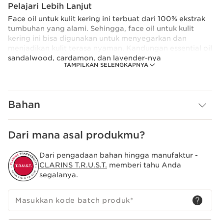
Pelajari Lebih Lanjut
Face oil untuk kulit kering ini terbuat dari 100% ekstrak
tumbuhan yang alami. Sehingga, face oil untuk kulit
kering ini bisa digunakan untuk menyegarkan dan
menjadikan kulit terasa nyaman. Kandungan essential oil
sandalwood, cardamon, dan lavender-nya
TAMPILKAN SELENGKAPNYA
menenangkan dan menutrisi kulit kering. Hazelnut oil
menutrisi dan mencegah dehidrasi. Kulit menjadi kenyal
dan selembut sutra karena formulanya mudah diserap
oleh kulit.
Bahan
Dari mana asal produkmu?
Dari pengadaan bahan hingga manufaktur -
CLARINS T.R.U.S.T.
memberi tahu Anda
segalanya.
Masukkan kode batch produk
*