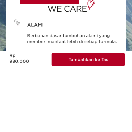
ALAMI
Berbahan dasar tumbuhan alami yang
memberi manfaat lebih di setiap formula.
Harga sekarang Rp 980.000
Rp
RAMAH LINGKUNGAN
Tambahkan ke Tas
980.000
Setiap kemasan yang kami desain
mengutamakan aspek ramah lingkungan
KECANTIKAN YANG
BERTANGGUNG JAWAB
Clarins berkomitmen pada kecantikan
yang mendukung kelestarian alam.