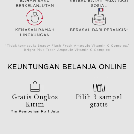
BAHAN BAKU
KETERLIBATAN PADA AKSI
BERKELANJUTAN
SOSIAL
KEMASAN RAMAH
BERASAL DARI PERANCIS*
LINGKUNGAN
*Tidak termasuk: Beauty Flash Fresh Ampoule Vitamin C Complex/
Bright Plus Fresh Ampoule Vitamin C Complex
KEUNTUNGAN BELANJA ONLINE
Gratis Ongkos
Pilih 3 sampel
Kirim
gratis
Min Pembelian Rp 1 Juta