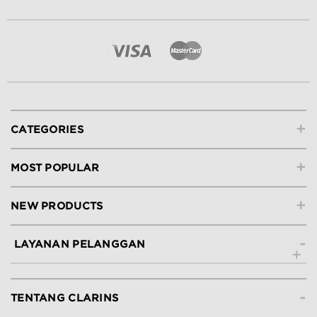
+
CATEGORIES
+
MOST POPULAR
+
NEW PRODUCTS
-
LAYANAN PELANGGAN
Hubungi Kami
-
Lacak Pesanan
TENTANG CLARINS