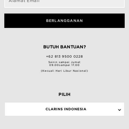
Alamat Email
BERLANGGANAN
BUTUH BANTUAN?
+62 813 9500 0228
Senin sampai Jumat
09.00sampai 17.00
(Kecuali Hari Libur Nasional)
PILIH
CLARINS INDONESIA