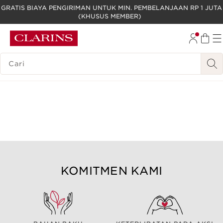
GRATIS BIAYA PENGIRIMAN UNTUK MIN. PEMBELANJAAN RP 1 JUTA
(KHUSUS MEMBER)
LEWATI KE KONTEN
GO TO FOOTER
LEGENDA PENCARIAN
KOMITMEN KAMI