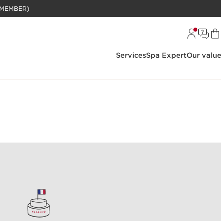
BELANJAAN RP 1 JUTA (KHUSUS MEMBER)
Services
Spa Expert
Our valu
nline