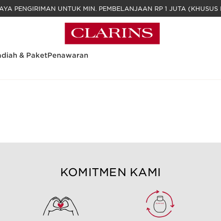
GRATIS BIAYA PENGIRIMAN UNTUK MIN. PEM
diah & Paket
Penawaran
jah
Cara Mengatasi Kulit Kering dan Dehidrasi | Clarins Indonesia O
KOMITMEN KAMI