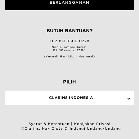
BERLANGGANAN
BUTUH BANTUAN?
+62 813 9500 0228
Senin sampai Jumat
09.00sampai 17.00
(Kecuali Hari Libur Nasional)
PILIH
CLARINS INDONESIA
Syarat & Ketentuan
|
Kebijakan Privasi
©Clarins. Hak Cipta Dilindungi Undang-Undang