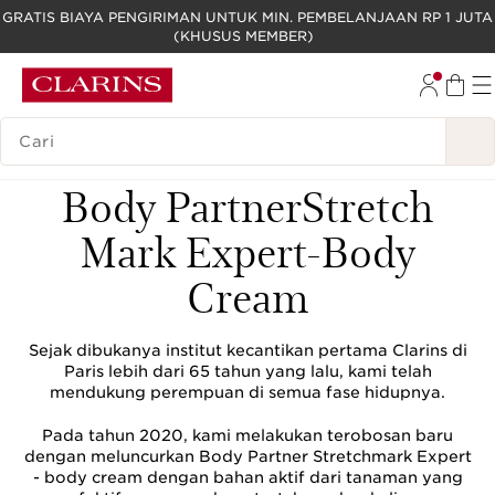
GRATIS BIAYA PENGIRIMAN UNTUK MIN. PEMBELANJAAN RP 1 JUTA
(KHUSUS MEMBER)
LEWATI KE KONTEN
GO TO FOOTER
LEGENDA PENCARIAN
Body Partner
Stretch
Mark Expert
-Body
Cream
Sejak dibukanya institut kecantikan pertama Clarins di
Paris lebih dari 65 tahun yang lalu, kami telah
mendukung perempuan di semua fase hidupnya.
Pada tahun 2020, kami melakukan terobosan baru
dengan meluncurkan Body Partner Stretchmark Expert
- body cream dengan bahan aktif dari tanaman yang