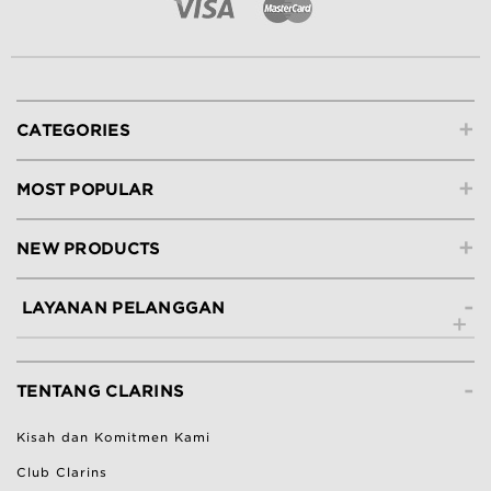
+
CATEGORIES
+
MOST POPULAR
+
NEW PRODUCTS
-
LAYANAN PELANGGAN
Hubungi Kami
-
Lacak Pesanan
TENTANG CLARINS
Ketentuan Pengembalian
Kisah dan Komitmen Kami
Bantuan & Pertanyaan Umum
Club Clarins