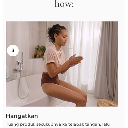
how:
2
3
1
Hangatkan
Tuang produk secukupnya ke telapak tangan, lalu