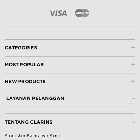
+
CATEGORIES
+
MOST POPULAR
+
NEW PRODUCTS
-
LAYANAN PELANGGAN
Hubungi Kami
-
Lacak Pesanan
TENTANG CLARINS
Ketentuan Pengembalian
Kisah dan Komitmen Kami