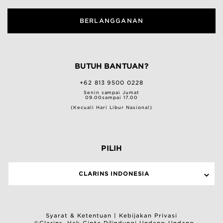
BERLANGGANAN
BUTUH BANTUAN?
+62 813 9500 0228
Senin sampai Jumat
09.00sampai 17.00
(Kecuali Hari Libur Nasional)
PILIH
CLARINS INDONESIA
Syarat & Ketentuan
|
Kebijakan Privasi
©Clarins. Hak Cipta Dilindungi Undang-Undang