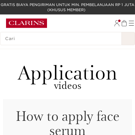
GRATIS BIAYA PENGIRIMAN UNTUK MIN. PEMBELANJAAN RP 1 JUTA
(KHUSUS MEMBER)
LEWATI KE KONTEN
GO TO FOOTER
LEGENDA PENCARIAN
Application
videos
How to apply face
serum