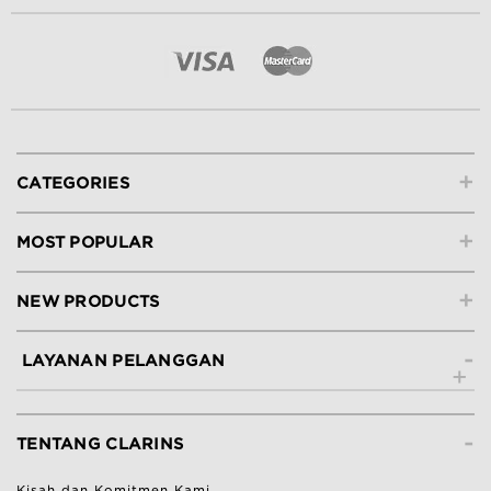
+
CATEGORIES
+
MOST POPULAR
+
NEW PRODUCTS
-
LAYANAN PELANGGAN
Hubungi Kami
-
Lacak Pesanan
TENTANG CLARINS
Ketentuan Pengembalian
Kisah dan Komitmen Kami