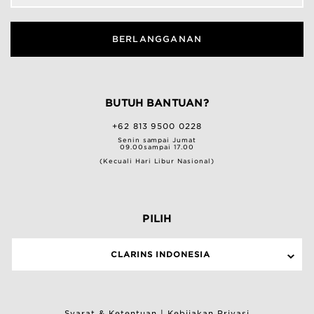
BERLANGGANAN
BUTUH BANTUAN?
+62 813 9500 0228
Senin sampai Jumat
09.00sampai 17.00
(Kecuali Hari Libur Nasional)
PILIH
CLARINS INDONESIA
Syarat & Ketentuan
|
Kebijakan Privasi