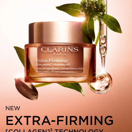
*Uji konsumen terhadap 107 wanita
Inovasi dan Pakar dalam Bidang Tumbuh-
Tumbuhan
Rangkaian Extra-Firming memiliki teknologi eksklusif
untuk membantu meningkatkan cadangan kolagen kulit
[COLLAGEN]³ TECHNOLOGY.
Cadangan kolagen kulit meningkat sebesar 53%*
*Uji ex vivo pada jaringan kulit, mengukur jumlah
kolagen berkualitas tinggi dan terstruktur dengan baik.
Clarins Plus
Tahukah Anda? Kolagen merupakan protein utama yang
berperan penting dalam menjaga kekencangan dan
keremajaan kulit. Namun, cadangan kolagen mulai
menurun sejak usia 25 tahun.Dengan lebih dari 45 tahun
keahlian dan pengalaman dalam bidang pengencangan
kulit, Riset Clarins mempersembahkan solusi eksklusif:
NEW
mengatasi tanda-tanda penurunan kolagen yang
EXTRA-FIRMING
terlihat pada kulit dan membantu mengembalikan
kekenyalan dan kekencangan kulit.
3
[COLLAGEN]
TECHNOLOGY