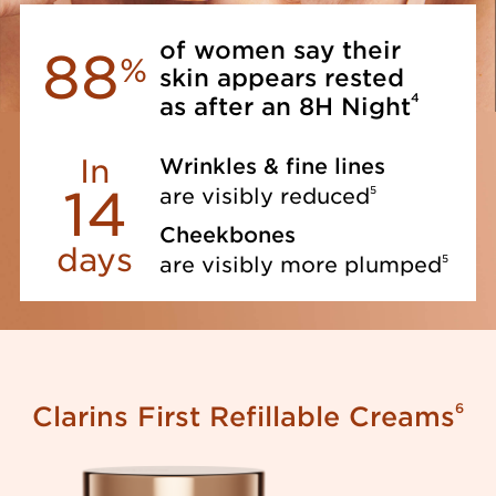
of women say their
88
%
skin appears rested
4
as after an 8H Night
In
Wrinkles & fine lines
14
5
are visibly reduced
Cheekbones
days
5
are visibly more plumped
6
Clarins First Refillable Creams