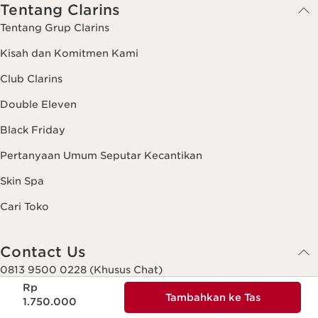
Tentang Clarins
Tentang Grup Clarins
Kisah dan Komitmen Kami
Club Clarins
Double Eleven
Black Friday
Pertanyaan Umum Seputar Kecantikan
Skin Spa
Cari Toko
Contact Us
0813 9500 0228 (Khusus Chat)
Harga sekarang Rp 1.750.000
Senin – Jumat : 09.00 – 17.00 WIB
Rp
Sabtu : 09.00 – 15.00 WIB
Tambahkan ke Tas
1.750.000
(Kecuali Hari Libur Nasional)