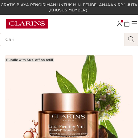
GRATIS BIAYA PENGIRIMAN UNTUK MIN. PEMBELANJAAN RP 1 JUTA
(KHUSUS MEMBER)
LEWATI KE KONTEN
GO TO FOOTER
Legenda Pencarian
Bundle with 50% off on refill