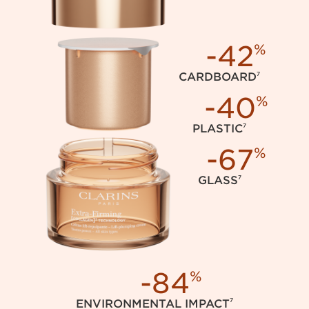
-42
%
7
CARDBOARD
-40
%
7
PLASTIC
-67
%
7
GLASS
-84
%
7
ENVIRONMENTAL IMPACT