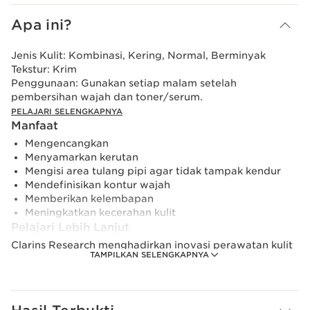
Apa ini?
Jenis Kulit:
Kombinasi, Kering, Normal, Berminyak
Tekstur:
Krim
Penggunaan:
Gunakan setiap malam setelah
pembersihan wajah dan toner/serum.
PELAJARI SELENGKAPNYA
Manfaat
Mengencangkan
Menyamarkan kerutan
Mengisi area tulang pipi agar tidak tampak kendur
Mendefinisikan kontur wajah
Memberikan kelembapan
Meningkatkan kecerahan kulit
Pelajari Lebih Lanjut
Clarins Research menghadirkan inovasi perawatan kulit
TAMPILKAN SELENGKAPNYA
wajah dengan formulasi bahan aktif yang terbukti
mampu meningkatkan cadangan kolagen untuk kulit
yang tampak lebih kencang hanya dalam 7 hari.*