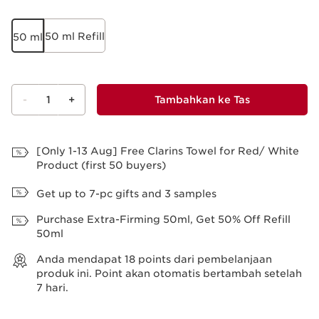
50 ml Refill
50 ml
-
1
+
Tambahkan ke Tas
Lihat Tas
[Only 1-13 Aug] Free Clarins Towel for Red/ White
Product (first 50 buyers)
Get up to 7-pc gifts and 3 samples
Purchase Extra-Firming 50ml, Get 50% Off Refill
50ml
Anda mendapat
18
points dari pembelanjaan
produk ini. Point akan otomatis bertambah setelah
7 hari.