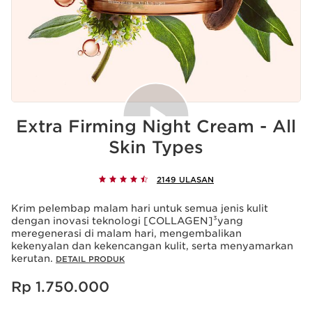
Extra Firming Night Cream - All
Skin Types
2149 ULASAN
Krim pelembap malam hari untuk semua jenis kulit
dengan inovasi teknologi [COLLAGEN]³yang
meregenerasi di malam hari, mengembalikan
kekenyalan dan kekencangan kulit, serta menyamarkan
kerutan.
DETAIL PRODUK
Harga sekarang Rp 1.750.000
Rp 1.750.000