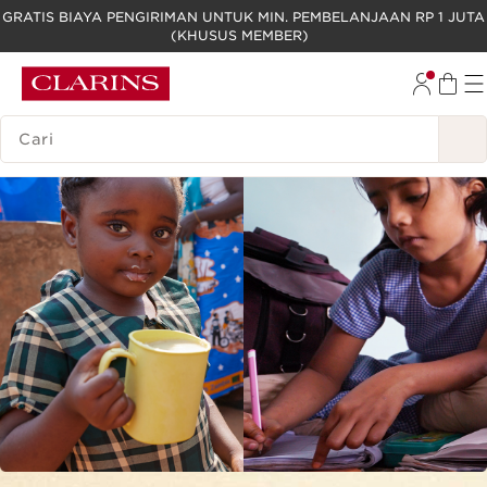
GRATIS BIAYA PENGIRIMAN UNTUK MIN. PEMBELANJAAN RP 1 JUTA
(KHUSUS MEMBER)
LEWATI KE KONTEN
GO TO FOOTER
LEGENDA PENCARIAN