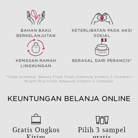
BAHAN BAKU
KETERLIBATAN PADA AKSI
BERKELANJUTAN
SOSIAL
KEMASAN RAMAH
BERASAL DARI PERANCIS*
LINGKUNGAN
*Tidak termasuk: Beauty Flash Fresh Ampoule Vitamin C Complex/
Bright Plus Fresh Ampoule Vitamin C Complex
KEUNTUNGAN BELANJA ONLINE
Gratis Ongkos
Pilih 3 sampel
Kirim
gratis