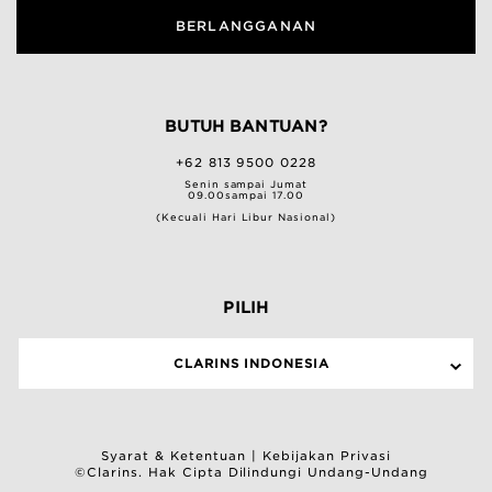
BERLANGGANAN
BUTUH BANTUAN?
+62 813 9500 0228
Senin sampai Jumat
09.00sampai 17.00
(Kecuali Hari Libur Nasional)
PILIH
CLARINS INDONESIA
Syarat & Ketentuan
|
Kebijakan Privasi
©Clarins. Hak Cipta Dilindungi Undang-Undang