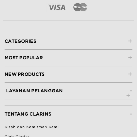
+
CATEGORIES
+
MOST POPULAR
+
NEW PRODUCTS
-
LAYANAN PELANGGAN
Hubungi Kami
-
Lacak Pesanan
TENTANG CLARINS
Ketentuan Pengembalian
Kisah dan Komitmen Kami
Bantuan & Pertanyaan Umum
Club Clarins