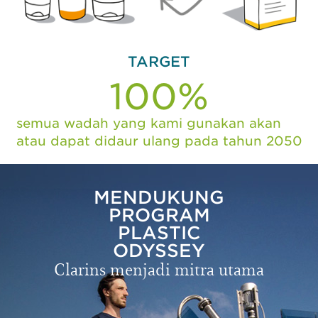
TARGET
100%
semua wadah yang kami gunakan akan
atau dapat didaur ulang pada tahun 2050
MENDUKUNG
PROGRAM
PLASTIC
ODYSSEY
Clarins menjadi mitra utama