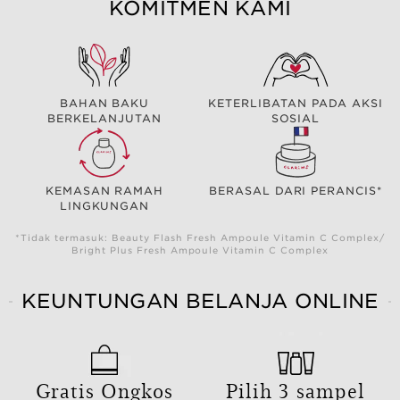
KOMITMEN KAMI
BAHAN BAKU
KETERLIBATAN PADA AKSI
BERKELANJUTAN
SOSIAL
KEMASAN RAMAH
BERASAL DARI PERANCIS*
LINGKUNGAN
*Tidak termasuk: Beauty Flash Fresh Ampoule Vitamin C Complex/
Bright Plus Fresh Ampoule Vitamin C Complex
KEUNTUNGAN BELANJA ONLINE
Gratis Ongkos
Pilih 3 sampel