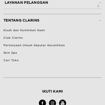
-
LAYANAN PELANGGAN
Hubungi Kami
-
Lacak Pesanan
TENTANG CLARINS
Ketentuan Pengembalian
Kisah dan Komitmen Kami
Bantuan & Pertanyaan Umum
Club Clarins
Pertanyaan Umum Seputar Kecantikan
Skin Spa
Cari Toko
IKUTI KAMI