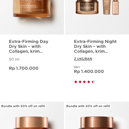
Extra-Firming Day
Extra-Firming Night
Dry Skin – with
Dry Skin – with
Collagen, krim
Collagen, krim
pelembab /
pelembab /
2 UKURAN
50 ml
moisturizer kolagen
moisturizer kolagen
Harga sekarang Rp 1.700.000
Dari
Rp 1.700.000
Harga sekarang Rp 1.400.000
Rp 1.400.000
Bundle with 50% off on refill
Bundle with 50% off on refill