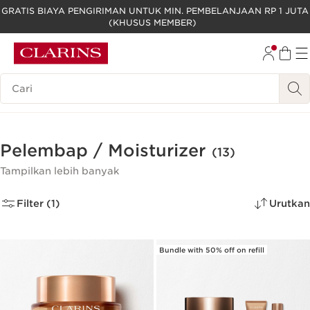
GRATIS BIAYA PENGIRIMAN UNTUK MIN. PEMBELANJAAN RP 1 JUTA
(KHUSUS MEMBER)
LEWATI KE KONTEN
GO TO FOOTER
Legenda Pencarian
Pelembap / Moisturizer
(13)
Tampilkan lebih banyak
Filter (1)
Urutkan
Bundle with 50% off on refill