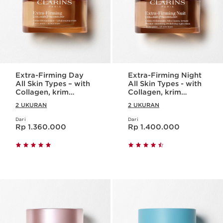
Extra-Firming Day
Extra-Firming Night
All Skin Types – with
All Skin Types - with
Collagen, krim
Collagen, krim
pelembab /
pelembab /
2 UKURAN
2 UKURAN
moisturizer kolagen
moisturizer kolagen
Dari
Dari
Harga sekarang Rp 1.360.000
Harga sekarang Rp 1.400.000
Rp 1.360.000
Rp 1.400.000