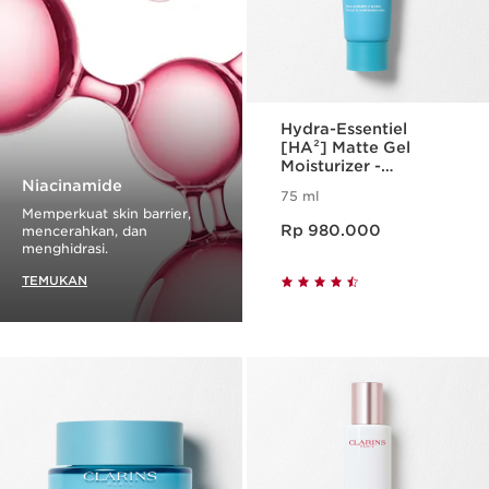
Hydra-Essentiel
[HA²] Matte Gel
Moisturizer -
Combination to Oily
Niacinamide
75 ml
Skin
Memperkuat skin barrier,
Harga sekarang Rp 980.000
Rp 980.000
mencerahkan, dan
menghidrasi.
TEMUKAN