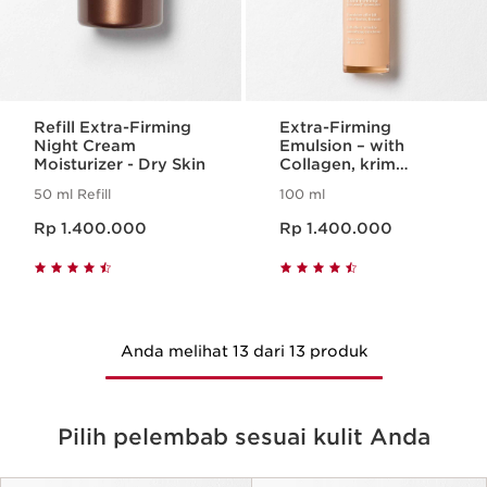
Refill Extra-Firming
Extra-Firming
Night Cream
Emulsion – with
Moisturizer - Dry Skin
Collagen, krim
pelembab /
50 ml Refill
100 ml
moisturizer kolagen
Harga sekarang Rp 1.400.000
Harga sekarang Rp 1.400.000
Rp 1.400.000
Rp 1.400.000
Anda melihat 13 dari 13 produk
Pilih pelembab sesuai kulit Anda