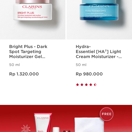
Bright Plus - Dark
Hydra-
Spot Targeting
Essentiel [HA²] Light
Moisturizer Gel
Cream Moisturizer -
Cream
All Skin Types
50 ml
50 ml
Harga sekarang Rp 1.320.000
Harga sekarang Rp 980.000
Rp 1.320.000
Rp 980.000