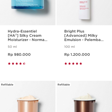
Hydra-Essentiel
Bright Plus
[HA²] Silky Cream
[Advanced] Milky
Moisturizer - Normal
Emulsion - Pelembab
to Dry Skin
/ Moisturizer Anti
50 ml
100 ml
Dark Spot & Flek
Harga sekarang Rp 980.000
Harga sekarang Rp 1.200.000
Rp 980.000
Rp 1.200.000
Refillable
Refillable