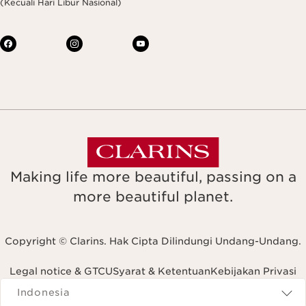
(Kecuali Hari Libur Nasional)
Making life more beautiful, passing on a
more beautiful planet.
Copyright © Clarins. Hak Cipta Dilindungi Undang-Undang.
Legal notice & GTCU
Syarat & Ketentuan
Kebijakan Privasi
Navigates to
Indonesia