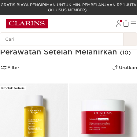
GRATIS BIAYA PENGIRIMAN UNTUK MIN. PEMBELANJAAN RP 1 JUTA
(KHUSUS MEMBER)
LEWATI KE KONTEN
GO TO FOOTER
Legenda Pencarian
Perawatan Setelah Melahirkan
(10)
Filter
Urutkan
Produk terlaris