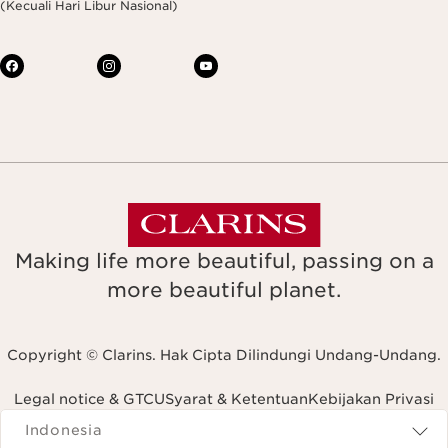
(Kecuali Hari Libur Nasional)
Making life more beautiful, passing on a
more beautiful planet.
Copyright © Clarins. Hak Cipta Dilindungi Undang-Undang.
Legal notice & GTCU
Syarat & Ketentuan
Kebijakan Privasi
Navigates to
Indonesia